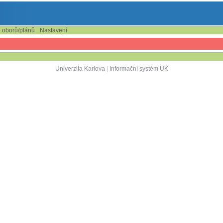
e oborů/plánů
Nastavení
Univerzita Karlova
|
Informační systém UK