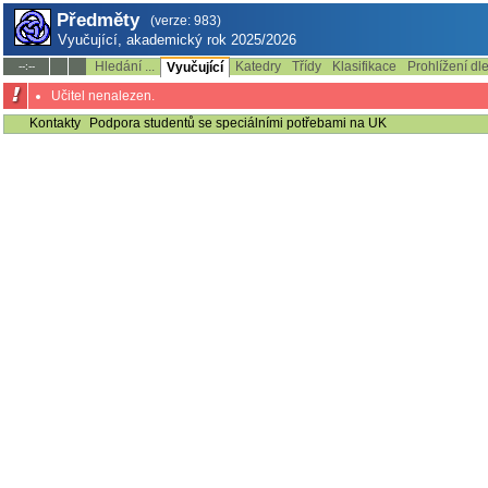
Předměty
(verze: 983)
Vyučující, akademický rok 2025/2026
Hledání ...
Katedry
Třídy
Klasifikace
Prohlížení dl
--:--
Vyučující
Učitel nenalezen.
Kontakty
Podpora studentů se speciálními potřebami na UK