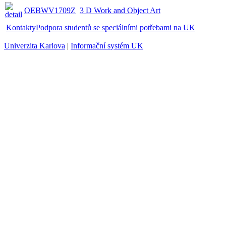
OEBWV1709Z
3 D Work and Object Art
Kontakty
Podpora studentů se speciálními potřebami na UK
Univerzita Karlova
|
Informační systém UK