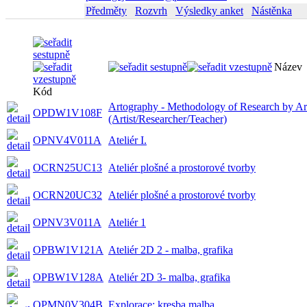
Předměty
Rozvrh
Výsledky anket
Nástěnka
Název
Kód
Artography - Methodology of Research by Ar
OPDW1V108F
(Artist/Researcher/Teacher)
OPNV4V011A
Ateliér I.
OCRN25UC13
Ateliér plošné a prostorové tvorby
OCRN20UC32
Ateliér plošné a prostorové tvorby
OPNV3V011A
Ateliér 1
OPBW1V121A
Ateliér 2D 2 - malba, grafika
OPBW1V128A
Ateliér 2D 3- malba, grafika
OPMN0V304B
Explorace: kresba malba