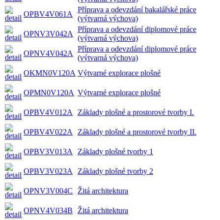
Příprava a odevzdání bakalářské práce
OPBV4V061A
(výtvarná výchova)
Příprava a odevzdání diplomové práce
OPNV3V042A
(výtvarná výchova)
Příprava a odevzdání diplomové práce
OPNV4V042A
(výtvarná výchova)
OKMN0V120A
Výtvarné explorace plošné
OPMN0V120A
Výtvarné explorace plošné
OPBV4V012A
Základy plošné a prostorové tvorby I.
OPBV4V022A
Základy plošné a prostorové tvorby II.
OPBV3V013A
Základy plošné tvorby 1
OPBV3V023A
Základy plošné tvorby 2
OPNV3V004C
Žitá architektura
OPNV4V034B
Žitá architektura