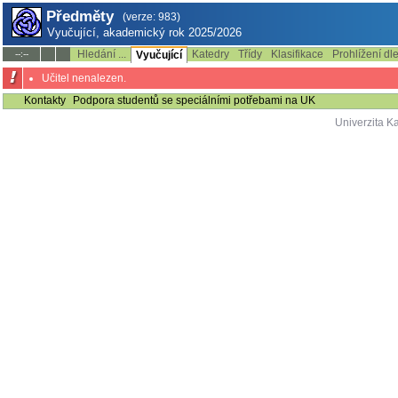
Předměty
(verze: 983)
Vyučující, akademický rok 2025/2026
Hledání ...
Katedry
Třídy
Klasifikace
Prohlížení dl
--:--
Vyučující
Učitel nenalezen.
Kontakty
Podpora studentů se speciálními potřebami na UK
Univerzita K