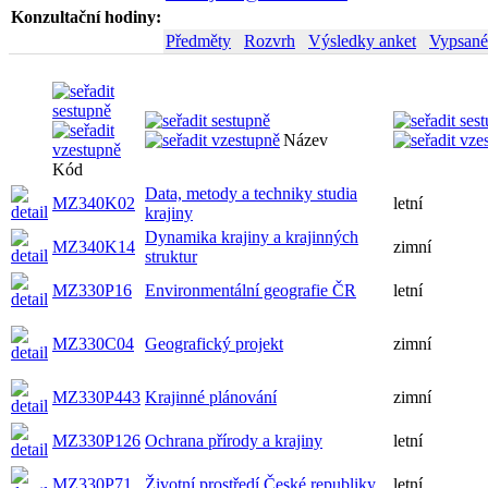
Konzultační hodiny:
Předměty
Rozvrh
Výsledky anket
Vypsané
Název
Kód
Data, metody a techniky studia
MZ340K02
letní
krajiny
Dynamika krajiny a krajinných
MZ340K14
zimní
struktur
MZ330P16
Environmentální geografie ČR
letní
MZ330C04
Geografický projekt
zimní
MZ330P443
Krajinné plánování
zimní
MZ330P126
Ochrana přírody a krajiny
letní
MZ330P71
Životní prostředí České republiky
letní