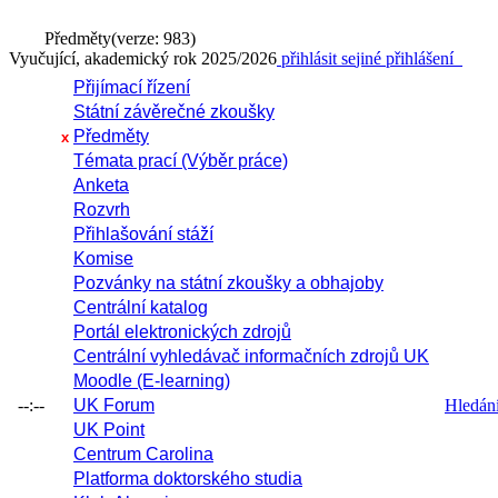
Předměty
(verze: 983)
Vyučující, akademický rok 2025/2026
přihlásit se
jiné přihlášení
Přijímací řízení
Státní závěrečné zkoušky
Předměty
x
Témata prací (Výběr práce)
Anketa
Rozvrh
Přihlašování stáží
Komise
Pozvánky na státní zkoušky a obhajoby
Centrální katalog
Portál elektronických zdrojů
Centrální vyhledávač informačních zdrojů UK
Moodle (E-learning)
--:--
UK Forum
Hledání 
UK Point
Centrum Carolina
Platforma doktorského studia