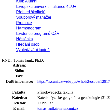
Klub Alumni
Evropská univerzitní aliance 4EU+
Přehled školitelů
Souborový manažer
Promoce
Harmonogram
Evidence programů CŽV
Nástěnka
Hledání osob
Vyhledávání loginů
RNDr. Tomáš Janík, Ph.D.
Adresa:
Sídlo:
Fax:
Další informace:
https://is.cuni.cz/webapps/whois2/osoba/128
Fakulta:
Přírodovědecká fakulta
Katedra:
Katedra fyzické geografie a geoekologie (31-3
Telefon:
221951371
E-mail:
tomas.janik@natur.cuni.cz