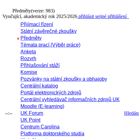
Předměty
(verze: 983)
Vyučující, akademický rok 2025/2026
přihlásit se
jiné přihlášení
Přijímací řízení
Státní závěrečné zkoušky
Předměty
x
Témata prací (Výběr práce)
Anketa
Rozvrh
Přihlašování stáží
Komise
Pozvánky na státní zkoušky a obhajoby
Centrální katalog
Portál elektronických zdrojů
Centrální vyhledávač informačních zdrojů UK
Moodle (E-learning)
--:--
UK Forum
Hledání 
UK Point
Centrum Carolina
Platforma doktorského studia