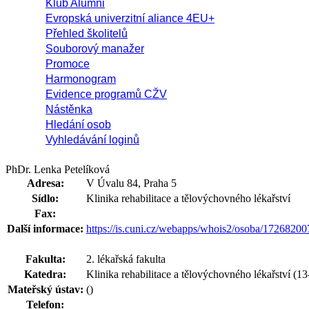
Klub Alumni
Evropská univerzitní aliance 4EU+
Přehled školitelů
Souborový manažer
Promoce
Harmonogram
Evidence programů CŽV
Nástěnka
Hledání osob
Vyhledávání loginů
PhDr. Lenka Petelíková
Adresa:
V Úvalu 84, Praha 5
Sídlo:
Klinika rehabilitace a tělovýchovného lékařství
Fax:
Další informace:
https://is.cuni.cz/webapps/whois2/osoba/1726820
Fakulta:
2. lékařská fakulta
Katedra:
Klinika rehabilitace a tělovýchovného lékařství (13
Mateřský ústav:
()
Telefon: