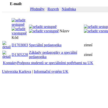
E-mail:
Předměty
Rozvrh
Nástěnka
Název
Kód
D1703003
Speciální pedagogika
zimní
Základy pedagogiky a speciální
D1305228
zimní
pedagogika
Kontakty
Podpora studentů se speciálními potřebami na UK
Univerzita Karlova
|
Informační systém UK