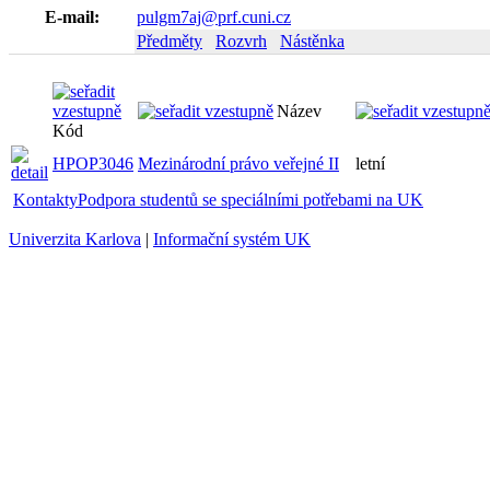
E-mail:
pulgm7aj@prf.cuni.cz
Předměty
Rozvrh
Nástěnka
Název
Kód
HPOP3046
Mezinárodní právo veřejné II
letní
Kontakty
Podpora studentů se speciálními potřebami na UK
Univerzita Karlova
|
Informační systém UK