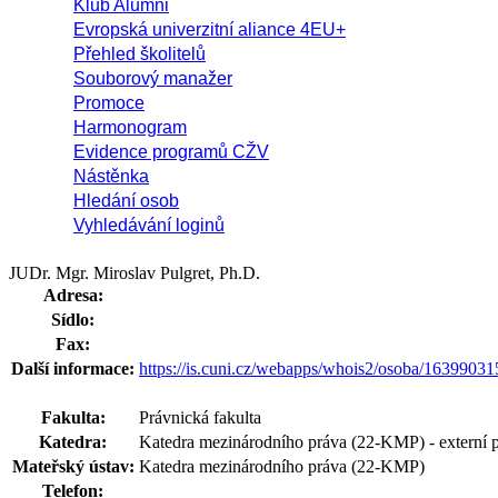
Klub Alumni
Evropská univerzitní aliance 4EU+
Přehled školitelů
Souborový manažer
Promoce
Harmonogram
Evidence programů CŽV
Nástěnka
Hledání osob
Vyhledávání loginů
JUDr. Mgr. Miroslav Pulgret, Ph.D.
Adresa:
Sídlo:
Fax:
Další informace:
https://is.cuni.cz/webapps/whois2/osoba/1639903
Fakulta:
Právnická fakulta
Katedra:
Katedra mezinárodního práva (22-KMP) - externí 
Mateřský ústav:
Katedra mezinárodního práva (22-KMP)
Telefon: