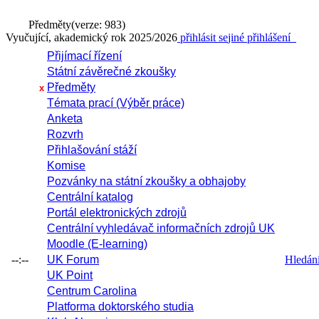
Předměty
(verze: 983)
Vyučující, akademický rok 2025/2026
přihlásit se
jiné přihlášení
Přijímací řízení
Státní závěrečné zkoušky
Předměty
x
Témata prací (Výběr práce)
Anketa
Rozvrh
Přihlašování stáží
Komise
Pozvánky na státní zkoušky a obhajoby
Centrální katalog
Portál elektronických zdrojů
Centrální vyhledávač informačních zdrojů UK
Moodle (E-learning)
--:--
UK Forum
Hledání 
UK Point
Centrum Carolina
Platforma doktorského studia