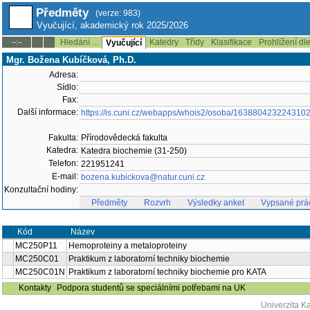
Předměty
(verze: 983)
Vyučující, akademický rok 2025/2026
Hledání ...
Katedry
Třídy
Klasifikace
Prohlížení dl
--:--
Vyučující
Mgr. Božena Kubíčková, Ph.D.
Adresa:
Sídlo:
Fax:
Další informace:
https://is.cuni.cz/webapps/whois2/osoba/163880423224310
Fakulta:
Přírodovědecká fakulta
Katedra:
Katedra biochemie (31-250)
Telefon:
221951241
E-mail:
bozena.kubickova@natur.cuni.cz
Konzultační hodiny:
Předměty
Rozvrh
Výsledky anket
Vypsané prá
Název
Semestr
Kód
MC250P11
Hemoproteiny a metaloproteiny
letní
MC250C01
Praktikum z laboratorní techniky biochemie
zimní