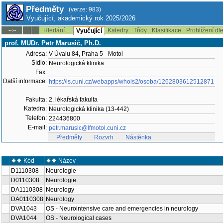
Předměty
(verze: 983)
Vyučující, akademický rok 2025/2026
Hledání ...
Katedry
Třídy
Klasifikace
Prohlížení dl
--:--
Vyučující
prof. MUDr. Petr Marusič, Ph.D.
Adresa:
V Úvalu 84, Praha 5 - Motol
Sídlo:
Neurologická klinika
Fax:
Další informace:
https://is.cuni.cz/webapps/whois2/osoba/1262803612512871
Fakulta:
2. lékařská fakulta
Katedra:
Neurologická klinika (13-442)
Telefon:
224436800
E-mail:
petr.marusic@lfmotol.cuni.cz
Předměty
Rozvrh
Nástěnka
Kód
Název
D1110308
Neurologie
D0110308
Neurologie
DA1110308
Neurology
DA0110308
Neurology
DVA1043
OS - Neurointensive care and emergencies in neurology
DVA1044
OS - Neurological cases