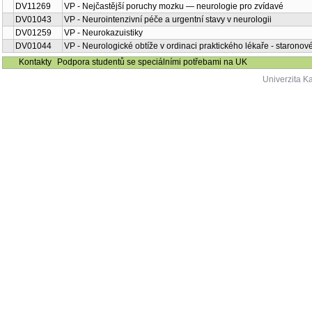
DV11269
VP - Nejčastější poruchy mozku — neurologie pro zvídavé
DV01043
VP - Neurointenzivní péče a urgentní stavy v neurologii
DV01259
VP - Neurokazuistiky
DV01044
VP - Neurologické obtíže v ordinaci praktického lékaře - staronov
Kontakty
Podpora studentů se speciálními potřebami na UK
Univerzita K