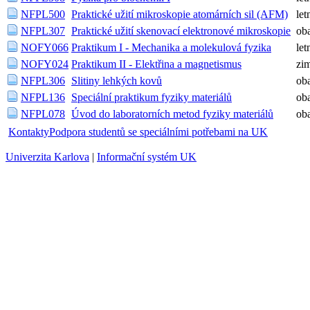
NFPL500
Praktické užití mikroskopie atomárních sil (AFM)
let
NFPL307
Praktické užití skenovací elektronové mikroskopie
ob
NOFY066
Praktikum I - Mechanika a molekulová fyzika
let
NOFY024
Praktikum II - Elektřina a magnetismus
zi
NFPL306
Slitiny lehkých kovů
ob
NFPL136
Speciální praktikum fyziky materiálů
ob
NFPL078
Úvod do laboratorních metod fyziky materiálů
ob
Kontakty
Podpora studentů se speciálními potřebami na UK
Univerzita Karlova
|
Informační systém UK