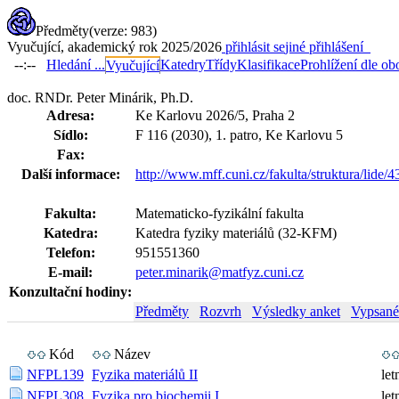
Předměty
(verze: 983)
Vyučující, akademický rok 2025/2026
přihlásit se
jiné přihlášení
--:--
Hledání ...
Katedry
Třídy
Klasifikace
Prohlížení dle ob
Vyučující
doc. RNDr. Peter Minárik, Ph.D.
Adresa:
Ke Karlovu 2026/5, Praha 2
Sídlo:
F 116 (2030), 1. patro, Ke Karlovu 5
Fax:
Další informace:
http://www.mff.cuni.cz/fakulta/struktura/lide/
Fakulta:
Matematicko-fyzikální fakulta
Katedra:
Katedra fyziky materiálů (32-KFM)
Telefon:
951551360
E-mail:
peter.minarik@matfyz.cuni.cz
Konzultační hodiny:
Předměty
Rozvrh
Výsledky anket
Vypsané
Kód
Název
NFPL139
Fyzika materiálů II
let
NFPL308
Fyzika pro biochemii I
let