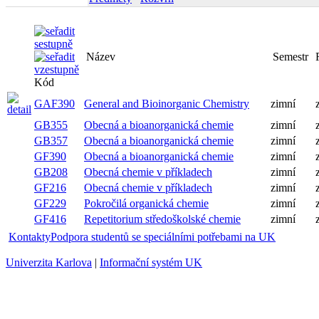
Název
Semestr
Kód
GAF390
General and Bioinorganic Chemistry
zimní
GB355
Obecná a bioanorganická chemie
zimní
GB357
Obecná a bioanorganická chemie
zimní
GF390
Obecná a bioanorganická chemie
zimní
GB208
Obecná chemie v příkladech
zimní
GF216
Obecná chemie v příkladech
zimní
GF229
Pokročilá organická chemie
zimní
GF416
Repetitorium středoškolské chemie
zimní
Kontakty
Podpora studentů se speciálními potřebami na UK
Univerzita Karlova
|
Informační systém UK