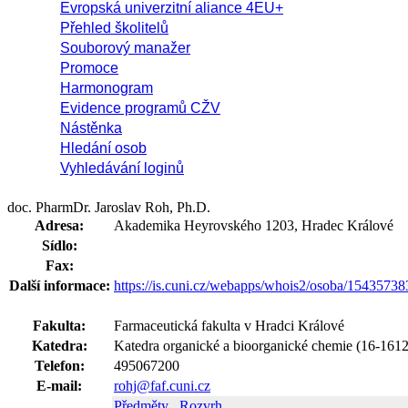
Evropská univerzitní aliance 4EU+
Přehled školitelů
Souborový manažer
Promoce
Harmonogram
Evidence programů CŽV
Nástěnka
Hledání osob
Vyhledávání loginů
doc. PharmDr. Jaroslav Roh, Ph.D.
Adresa:
Akademika Heyrovského 1203, Hradec Králové
Sídlo:
Fax:
Další informace:
https://is.cuni.cz/webapps/whois2/osoba/1543573
Fakulta:
Farmaceutická fakulta v Hradci Králové
Katedra:
Katedra organické a bioorganické chemie (16-161
Telefon:
495067200
E-mail:
rohj@faf.cuni.cz
Předměty
Rozvrh