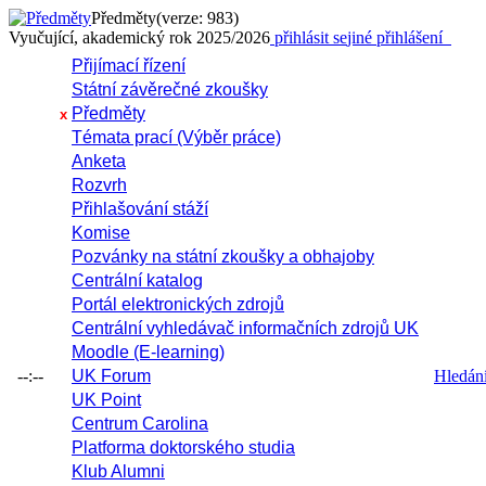
Předměty
(verze: 983)
Vyučující, akademický rok 2025/2026
přihlásit se
jiné přihlášení
Přijímací řízení
Státní závěrečné zkoušky
Předměty
x
Témata prací (Výběr práce)
Anketa
Rozvrh
Přihlašování stáží
Komise
Pozvánky na státní zkoušky a obhajoby
Centrální katalog
Portál elektronických zdrojů
Centrální vyhledávač informačních zdrojů UK
Moodle (E-learning)
--:--
UK Forum
Hledání 
UK Point
Centrum Carolina
Platforma doktorského studia
Klub Alumni