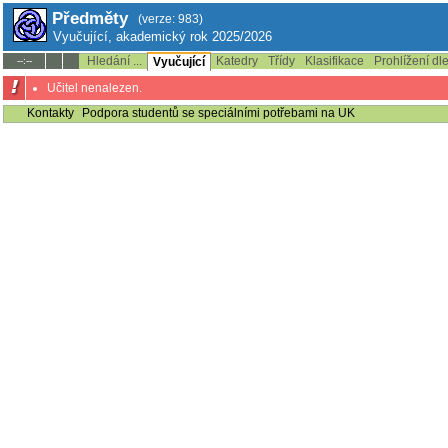
Předměty
(verze: 983)
Vyučující, akademický rok 2025/2026
Hledání ...
Katedry
Třídy
Klasifikace
Prohlížení dl
--:--
Vyučující
Učitel nenalezen.
Kontakty
Podpora studentů se speciálními potřebami na UK