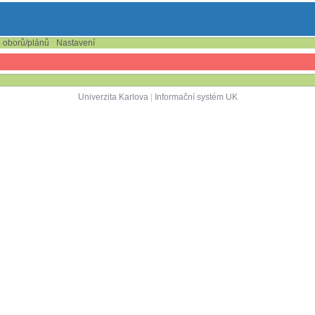
e oborů/plánů
Nastavení
Univerzita Karlova
|
Informační systém UK