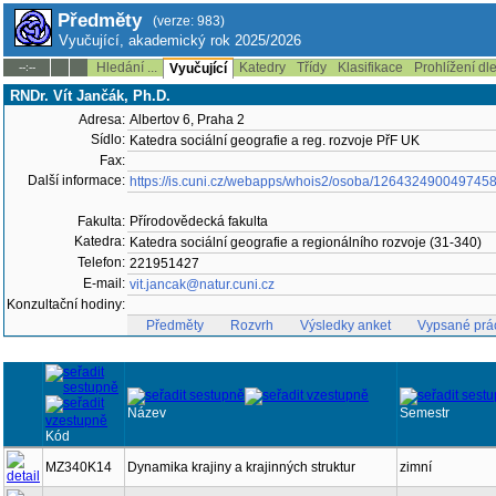
Předměty
(verze: 983)
Vyučující, akademický rok 2025/2026
Hledání ...
Katedry
Třídy
Klasifikace
Prohlížení dl
--:--
Vyučující
RNDr. Vít Jančák, Ph.D.
Adresa:
Albertov 6, Praha 2
Sídlo:
Katedra sociální geografie a reg. rozvoje PřF UK
Fax:
Další informace:
https://is.cuni.cz/webapps/whois2/osoba/126432490049745
Fakulta:
Přírodovědecká fakulta
Katedra:
Katedra sociální geografie a regionálního rozvoje (31-340)
Telefon:
221951427
E-mail:
vit.jancak@natur.cuni.cz
Konzultační hodiny:
Předměty
Rozvrh
Výsledky anket
Vypsané prá
Název
Semestr
Kód
MZ340K14
Dynamika krajiny a krajinných struktur
zimní