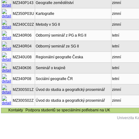
MZ340P143
Geografie zemědělství
zimní
MZ350P03U
Kartografie
zimní
MZ340C02Z
Metody v SG II
zimní
MZ340R06
Odborný seminář z PG a RG II
letní
MZ340R04
Odborný seminář ze SG II
letní
MZ340U08
Regionální geografie Česka
zimní
MZ340K06
Seminář o krajině
letní
MZ340P08
Sociální geografie ČR
letní
MZ300S01Z
Úvod do studia a geografický proseminář
zimní
MZ300S02Z
Úvod do studia a geografický proseminář
zimní
Kontakty
Podpora studentů se speciálními potřebami na UK
Univerzita K