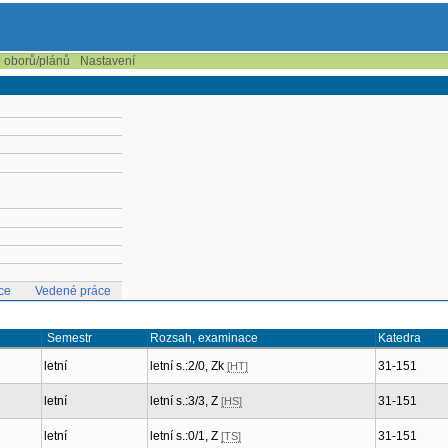
e oborů/plánů
Nastavení
ce
Vedené práce
Semestr
Rozsah, examinace
Katedra
letní
letní s.:2/0, Zk
31-151
[HT]
letní
letní s.:3/3, Z
31-151
[HS]
letní
letní s.:0/1, Z
31-151
[TS]