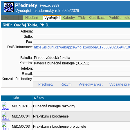
Předměty
(verze: 983)
Vyučující, akademický rok 2025/2026
Hledání ...
Katedry
Třídy
Klasifikace
Prohlížení dl
--:--
Vyučující
RNDr. Ondřej Tolde, Ph.D.
Adresa:
Sídlo:
Fax:
Další informace:
https://is.cuni.cz/webapps/whois2/osoba/1173089328594710
Fakulta:
Přírodovědecká fakulta
Katedra:
Katedra buněčné biologie (31-151)
Telefon:
E-mail:
Konzultační hodiny:
Předměty
Rozvrh
Výsledky anket
Vypsané prá
Kód
Název
MB151P105
Buněčná biologie rakoviny
MB150C04
Praktikum z biochemie
MB150C03
Praktikum z biochemie pro učitele