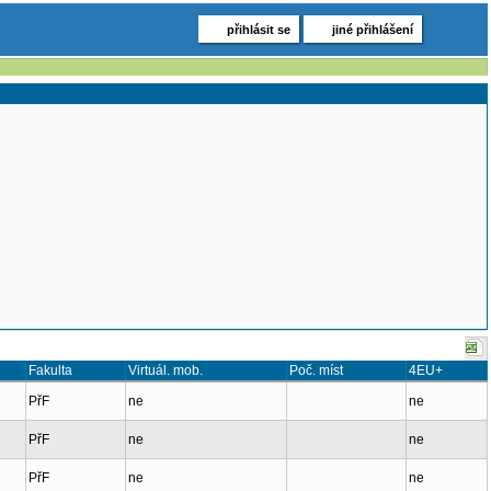
přihlásit se
jiné přihlášení
Fakulta
Virtuál. mob.
Poč. míst
4EU+
PřF
ne
ne
PřF
ne
ne
PřF
ne
ne