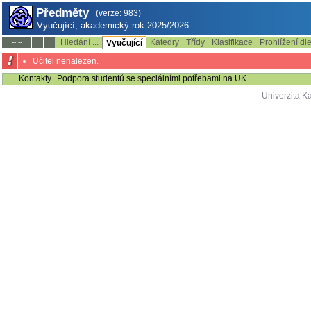
Předměty
(verze: 983)
Vyučující, akademický rok 2025/2026
Hledání ...
Katedry
Třídy
Klasifikace
Prohlížení dl
--:--
Vyučující
Učitel nenalezen.
Kontakty
Podpora studentů se speciálními potřebami na UK
Univerzita K