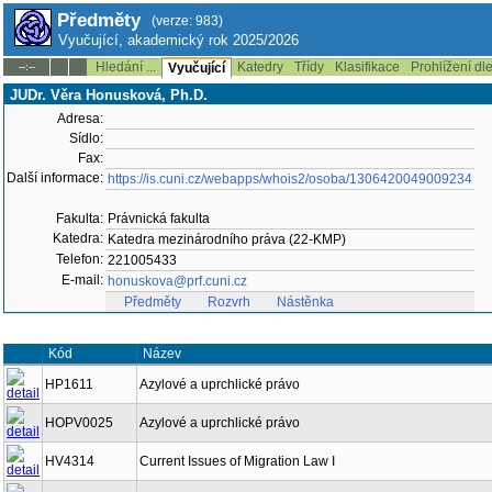
Předměty
(verze: 983)
Vyučující, akademický rok 2025/2026
Hledání ...
Katedry
Třídy
Klasifikace
Prohlížení dl
--:--
Vyučující
JUDr. Věra Honusková, Ph.D.
Adresa:
Sídlo:
Fax:
Další informace:
https://is.cuni.cz/webapps/whois2/osoba/1306420049009234
Fakulta:
Právnická fakulta
Katedra:
Katedra mezinárodního práva (22-KMP)
Telefon:
221005433
E-mail:
honuskova@prf.cuni.cz
Předměty
Rozvrh
Nástěnka
Kód
Název
HP1611
Azylové a uprchlické právo
HOPV0025
Azylové a uprchlické právo
HV4314
Current Issues of Migration Law I