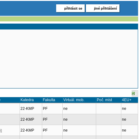
přihlásit se
jiné přihlášení
e
Katedra
Fakulta
Virtuál. mob.
Poč. míst
4EU+
22-KMP
PF
ne
ne
22-KMP
PF
ne
ne
22-KMP
PF
ne
ne
S]