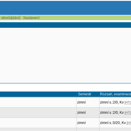
e oborů/plánů
Nastavení
Semestr
Rozsah, examinac
zimní
zimní s.:2/0, Kv
[HT]
zimní
zimní s.:2/0, Kv
[HT]
zimní
zimní s.:0/20, Kv
[H