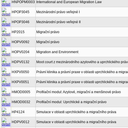
HNPOPM0003
International and European Migration Law
HPOP3045
Mezinárodní právo veřejné I
HPOP3046
Mezinárodní právo veřejné II
HP2015
Migrační právo
HOPV0092
Migrační právo
HOPV0204
Migration and Environment
HDPV0132
Moot court z mezinárodního azylového a uprchlického prá
HXPV0050
Právní klinika a právní praxe v oblasti uprchlického a migra
HXPV0051
Právní klinika a právní praxe v oblasti uprchlického a migra
HMOD0005
Profilační modul: Azylové, migrační a menšinové právo
HMOD0032
Profilační modul: Uprchlické a migrační právo
HP4124
Simulace v oblasti uprchlického a migračního práva
HDPV0012
Simulace v oblasti uprchlického a migračního práva