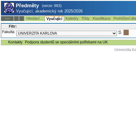
Předměty
(verze: 983)
Vyučující, akademický rok 2025/2026
Hledání ...
Katedry
Třídy
Klasifikace
Prohlížení dl
--:--
Vyučující
Filtr:
Fakulta:
Kontakty
Podpora studentů se speciálními potřebami na UK
Univerzita K