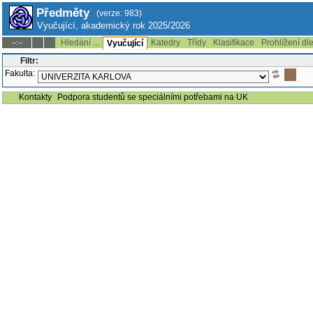
Předměty
(verze: 983)
Vyučující, akademický rok 2025/2026
Hledání ...
Katedry
Třídy
Klasifikace
Prohlížení dl
--:--
Vyučující
Filtr:
Fakulta:
Kontakty
Podpora studentů se speciálními potřebami na UK