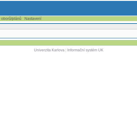
e oborů/plánů
Nastavení
Univerzita Karlova
|
Informační systém UK