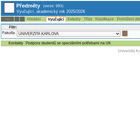
Předměty
(verze: 983)
Vyučující, akademický rok 2025/2026
Hledání ...
Katedry
Třídy
Klasifikace
Prohlížení dl
--:--
Vyučující
Filtr:
Fakulta:
Kontakty
Podpora studentů se speciálními potřebami na UK
Univerzita K