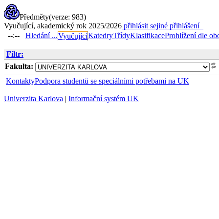
Předměty
(verze: 983)
Vyučující, akademický rok 2025/2026
přihlásit se
jiné přihlášení
--:--
Hledání ...
Katedry
Třídy
Klasifikace
Prohlížení dle ob
Vyučující
Filtr:
Fakulta:
Kontakty
Podpora studentů se speciálními potřebami na UK
Univerzita Karlova
|
Informační systém UK