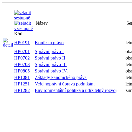
Název
Semestr
Kód
HP0191
Konfesní právo
letní
HP0701
Správní právo I
oba
HP0702
Správní právo II
oba
HP0703
Správní právo III
letní
HP0805
Správní právo IV.
oba
HP1081
Základy kanonického práva
letní
HP1251
Veřejnoprávní úprava podnikání
letní
Environmentální politika a udržitelný
HP1282
zimní
rozvoj