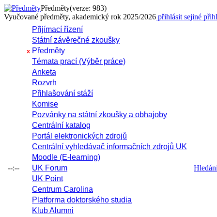
Předměty
(verze: 983)
Vyučované předměty, akademický rok 2025/2026
přihlásit se
jiné přih
Přijímací řízení
Státní závěrečné zkoušky
Předměty
x
Témata prací (Výběr práce)
Anketa
Rozvrh
Přihlašování stáží
Komise
Pozvánky na státní zkoušky a obhajoby
Centrální katalog
Portál elektronických zdrojů
Centrální vyhledávač informačních zdrojů UK
Moodle (E-learning)
--:--
UK Forum
Hledání 
UK Point
Centrum Carolina
Platforma doktorského studia
Klub Alumni