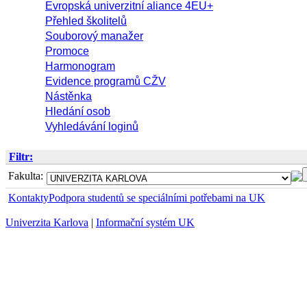
Evropská univerzitní aliance 4EU+
Přehled školitelů
Souborový manažer
Promoce
Harmonogram
Evidence programů CŽV
Nástěnka
Hledání osob
Vyhledávání loginů
Filtr:
Fakulta:
Kontakty
Podpora studentů se speciálními potřebami na UK
Univerzita Karlova
|
Informační systém UK