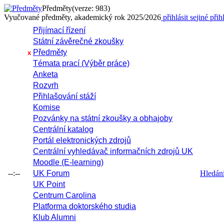
Předměty
(verze: 983)
Vyučované předměty, akademický rok 2025/2026
přihlásit se
jiné přih
Přijímací řízení
Státní závěrečné zkoušky
Předměty
x
Témata prací (Výběr práce)
Anketa
Rozvrh
Přihlašování stáží
Komise
Pozvánky na státní zkoušky a obhajoby
Centrální katalog
Portál elektronických zdrojů
Centrální vyhledávač informačních zdrojů UK
Moodle (E-learning)
--:--
UK Forum
Hledání 
UK Point
Centrum Carolina
Platforma doktorského studia
Klub Alumni