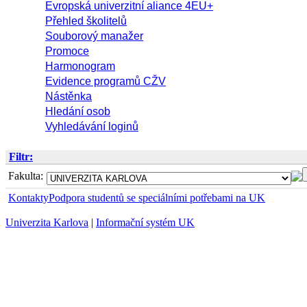
Evropská univerzitní aliance 4EU+
Přehled školitelů
Souborový manažer
Promoce
Harmonogram
Evidence programů CŽV
Nástěnka
Hledání osob
Vyhledávání loginů
Filtr:
Fakulta:
Kontakty
Podpora studentů se speciálními potřebami na UK
Univerzita Karlova
|
Informační systém UK