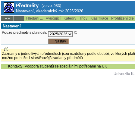
Předměty
(verze: 983)
Nastavení, akademický rok 2025/2026
Hledání ...
Vyučující
Katedry
Třídy
Klasifikace
Prohlížení dle
--:--
Nastavení
Pouze předměty s platností:
Záznamy o jednotlivých předmětech jsou rozděleny podle období, ve kterých platí
možno prohlížet i starší/novější varianty předmětů
Kontakty
Podpora studentů se speciálními potřebami na UK
Univerzita K