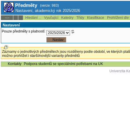
Předměty
(verze: 983)
Nastavení, akademický rok 2025/2026
Hledání ...
Vyučující
Katedry
Třídy
Klasifikace
Prohlížení dle
--:--
Nastavení
Pouze předměty s platností:
Záznamy o jednotlivých předmětech jsou rozděleny podle období, ve kterých platí
možno prohlížet i starší/novější varianty předmětů
Kontakty
Podpora studentů se speciálními potřebami na UK
Univerzita K