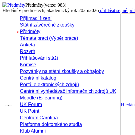
Předměty
(verze: 983)
Hledání v předmětech, akademický rok 2025/2026
přihlásit se
jiné při
Přijímací řízení
Státní závěrečné zkoušky
Předměty
x
Témata prací (Výběr práce)
Anketa
Rozvrh
Přihlašování stáží
Komise
Pozvánky na státní zkoušky a obhajoby
Centrální katalog
Portál elektronických zdrojů
Centrální vyhledávač informačních zdrojů UK
Moodle (E-learning)
--:--
UK Forum
Hledání
UK Point
Centrum Carolina
Platforma doktorského studia
Klub Alumni