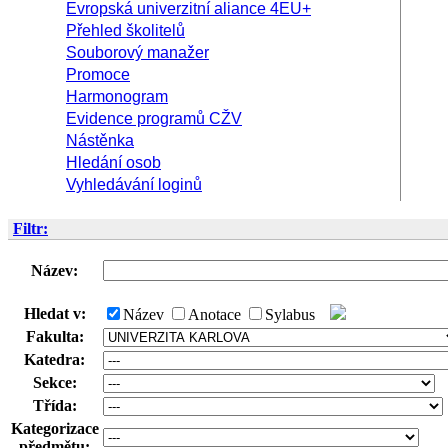
Evropská univerzitní aliance 4EU+
Přehled školitelů
Souborový manažer
Promoce
Harmonogram
Evidence programů CŽV
Nástěnka
Hledání osob
Vyhledávání loginů
Filtr:
Název:
Hledat v:
Název
Anotace
Sylabus
Fakulta:
Katedra:
Sekce:
Třída:
Kategorizace
předmětu: