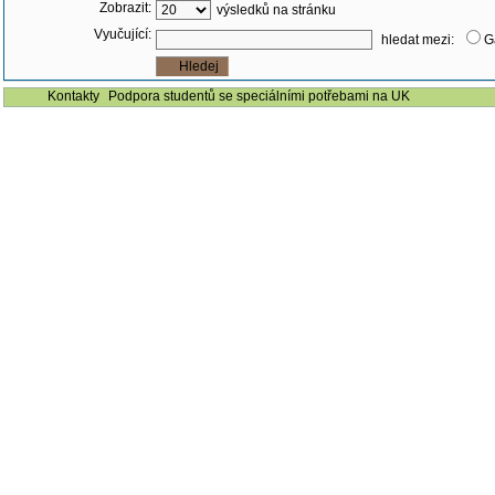
Zobrazit:
výsledků na stránku
Vyučující:
hledat mezi:
G
Kontakty
Podpora studentů se speciálními potřebami na UK