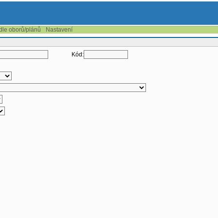
 dle oborů/plánů
Nastavení
Kód: