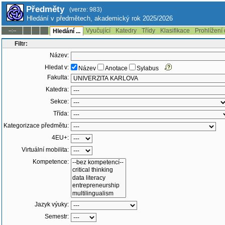
Předměty
(verze: 983)
Hledání v předmětech, akademický rok 2025/2026
Vyučující
Katedry
Třídy
Klasifikace
Prohlížení
--:--
Hledání ...
Filtr:
Název:
Hledat v:
Název
Anotace
Sylabus
Fakulta:
Katedra:
Sekce:
Třída:
Kategorizace předmětu:
4EU+:
Virtuální mobilita:
Kompetence:
Jazyk výuky:
Semestr: