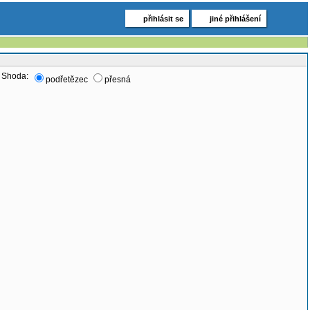
přihlásit se
jiné přihlášení
Shoda:
podřetězec
přesná