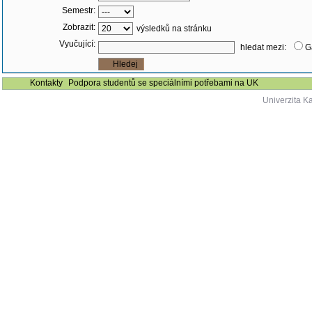
Semestr:
Zobrazit:
výsledků na stránku
Vyučující:
hledat mezi:
G
Kontakty
Podpora studentů se speciálními potřebami na UK
Univerzita K