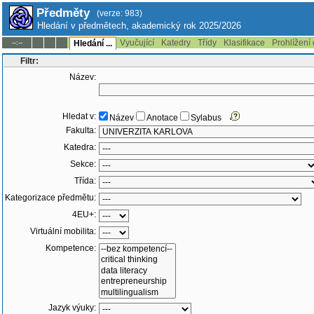
Předměty
(verze: 983)
Hledání v předmětech, akademický rok 2025/2026
Vyučující
Katedry
Třídy
Klasifikace
Prohlížení
--:--
Hledání ...
Filtr:
Název:
Hledat v:
Název
Anotace
Sylabus
Fakulta:
Katedra:
Sekce:
Třída:
Kategorizace předmětu:
4EU+:
Virtuální mobilita:
Kompetence:
Jazyk výuky: