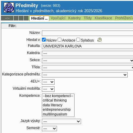
Předměty
(verze: 983)
Hledání v předmětech, akademický rok 2025/2026
Vyučující
Katedry
Třídy
Klasifikace
Prohlížení
--:--
Hledání ...
Filtr:
Název:
Hledat v:
Název
Anotace
Sylabus
Fakulta:
Katedra:
Sekce:
Třída:
Kategorizace předmětu:
4EU+:
Virtuální mobilita:
Kompetence:
Jazyk výuky:
Semestr: