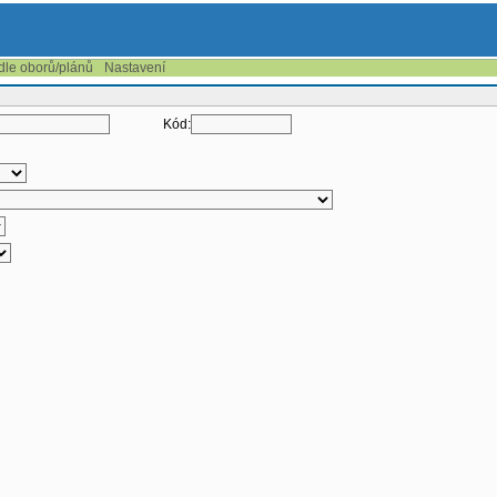
 dle oborů/plánů
Nastavení
Kód: