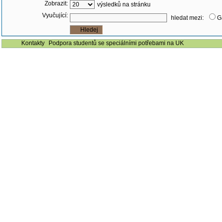
Zobrazit:
výsledků na stránku
Vyučující:
hledat mezi:
G
Kontakty
Podpora studentů se speciálními potřebami na UK