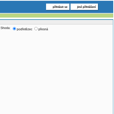
přihlásit se
jiné přihlášení
Shoda:
podřetězec
přesná