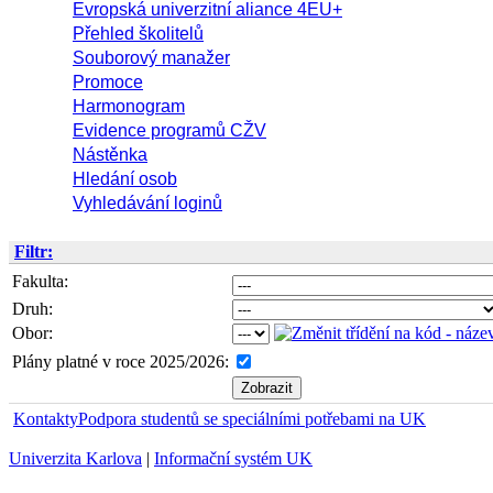
Evropská univerzitní aliance 4EU+
Přehled školitelů
Souborový manažer
Promoce
Harmonogram
Evidence programů CŽV
Nástěnka
Hledání osob
Vyhledávání loginů
Filtr:
Fakulta:
Druh:
Obor:
Plány platné v roce 2025/2026:
Kontakty
Podpora studentů se speciálními potřebami na UK
Univerzita Karlova
|
Informační systém UK