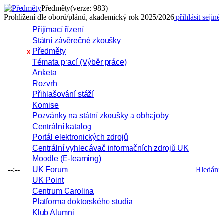
Předměty
(verze: 983)
Prohlížení dle oborů/plánů, akademický rok 2025/2026
přihlásit se
jin
Přijímací řízení
Státní závěrečné zkoušky
Předměty
x
Témata prací (Výběr práce)
Anketa
Rozvrh
Přihlašování stáží
Komise
Pozvánky na státní zkoušky a obhajoby
Centrální katalog
Portál elektronických zdrojů
Centrální vyhledávač informačních zdrojů UK
Moodle (E-learning)
--:--
UK Forum
Hledání 
UK Point
Centrum Carolina
Platforma doktorského studia
Klub Alumni