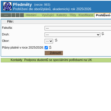
Předměty
(verze: 983)
Prohlížení dle oborů/plánů, akademický rok 2025/2026
Hledání ...
Vyučující
Katedry
Třídy
Klasifikace
--:--
Prohlížení
Filtr:
Fakulta:
Druh:
Obor:
Plány platné v roce 2025/2026:
Kontakty
Podpora studentů se speciálními potřebami na UK