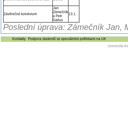
Jan
Zámečník
Závěrečné kolokvium
13.1.
a Petr
Gallus
Poslední úprava: Zámečník Jan, M
Kontakty
Podpora studentů se speciálními potřebami na UK
Univerzita K