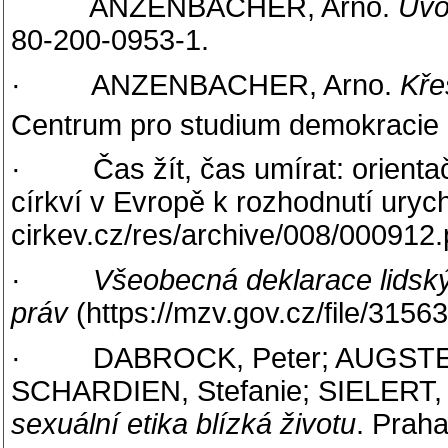
ANZENBACHER, Arno.
Úvo
80-200-0953-1.
·
ANZENBACHER, Arno.
Kře
Centrum pro studium demokracie a
·
Čas žít, čas umírat: orien
církví v Evropě k rozhodnutí urychl
cirkev.cz/res/archive/008/000912.
·
Všeobecná deklarace lidsk
práv
(https://mzv.gov.cz/file/31
·
DABROCK, Peter; AUGSTEI
SCHARDIEN, Stefanie; SIELERT, 
sexuální etika blízká životu
. Prah