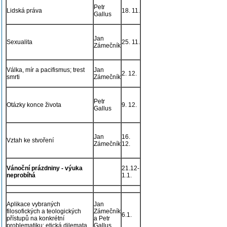
Petr
Lidská práva
18. 11.
Gallus
Jan
Sexualita
25. 11.
Zámečník
Válka, mír a pacifismus; trest
Jan
2. 12.
smrti
Zámečník
Petr
Otázky konce života
9. 12.
Gallus
Jan
16.
Vztah ke stvoření
Zámečník
12.
Vánoční prázdniny - výuka
21.12-
neprobíhá
1.1.
Aplikace vybraných
Jan
filosofických a teologických
Zámečník
6.1.
přístupů na konkrétní
a Petr
problematiku; etická dilemata
Gallus