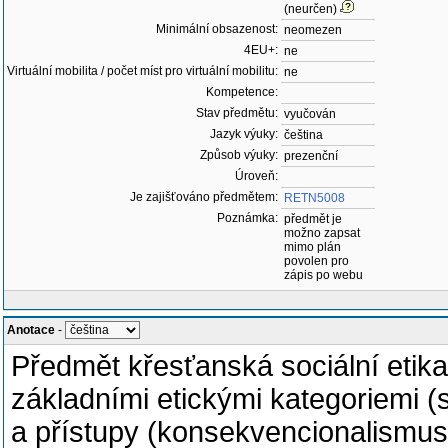
(neurčen)
Minimální obsazenost:
neomezen
4EU+:
ne
Virtuální mobilita / počet míst pro virtuální mobilitu:
ne
Kompetence:
Stav předmětu:
vyučován
Jazyk výuky:
čeština
Způsob výuky:
prezenční
Úroveň:
Je zajišťováno předmětem:
RETN5008
Poznámka:
předmět je
možno zapsat
mimo plán
povolen pro
zápis po webu
Anotace
-
Předmět křesťanská sociální etik
základními etickými kategoriemi (
a přístupy (konsekvencionalismus, 