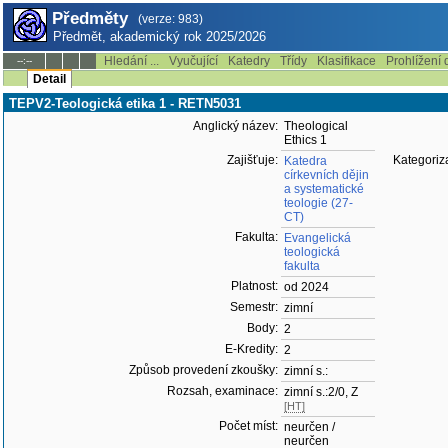
Předměty
(verze: 983)
Předmět, akademický rok 2025/2026
Hledání ...
Vyučující
Katedry
Třídy
Klasifikace
Prohlížení 
--:--
Detail
TEPV2-Teologická etika 1 - RETN5031
Anglický název:
Theological
Ethics 1
Zajišťuje:
Kategoriz
Katedra
církevních dějin
a systematické
teologie (27-
CT)
Fakulta:
Evangelická
teologická
fakulta
Platnost:
od 2024
Semestr:
zimní
Body:
2
E-Kredity:
2
Způsob provedení zkoušky:
zimní s.:
Rozsah, examinace:
zimní s.:2/0, Z
[HT]
Počet míst:
neurčen /
neurčen