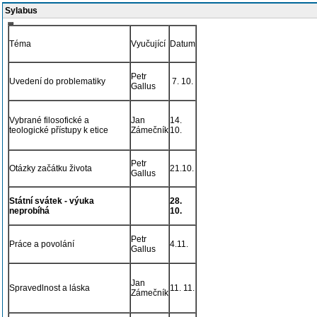
Sylabus
Téma
Vyučující
Datum
Petr
Uvedení do problematiky
7. 10.
Gallus
Vybrané filosofické a
Jan
14.
teologické přístupy k etice
Zámečník
10.
Petr
Otázky začátku života
21.10.
Gallus
Státní svátek - výuka
28.
neprobíhá
10.
Petr
Práce a povolání
4.11.
Gallus
Jan
Spravedlnost a láska
11. 11.
Zámečník