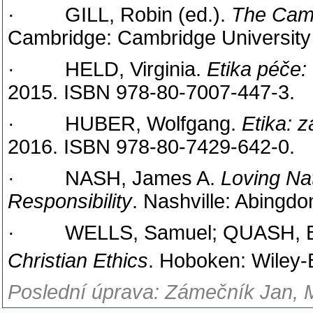
·
GILL, Robin (ed.).
The Camb
Cambridge: Cambridge University
·
HELD, Virginia.
Etika péče: 
2015. ISBN 978-80-7007-447-3.
·
HUBER, Wolfgang.
Etika: z
2016. ISBN 978-80-7429-642-0.
·
NASH, James A.
Loving Nat
Responsibility
. Nashville: Abingd
·
WELLS, Samuel; QUASH, 
Christian Ethics
. Hoboken: Wiley-
Poslední úprava: Zámečník Jan, M