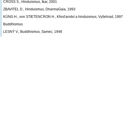
CROSS S., Hinduismus, Ikar, 2001
ZBAVITEL D., Hinduismus, DharmaGaia, 1993
KÜNG H., von STIETENCRON H., Křesťanství a hinduismus, Vyšehrad, 1997
Buddhismus
LESNÝ V., Buddhismus, Samec, 1948
MILTNER V., Vznik a vývoj buddhismu, Vyšehrad, 2001
SNELLING J., Buddhismus, Ikar, 2000
LESTER R., Buddhismus, Prostor, 1997
KÜNG H., BECHERT H., Křesťanství a buddhismus, Vyšehrad, 1998
2. judaismus nebo islám (k přípravě na zkoušku je nutno přečíst nejméně dvě z 
Judaismus
FISHBANE M., Judaismus, Prostor, 1996
LANCASTER B., Judaismus, Ikar, 2000
BAUMANN A., Co by měl každý vědět o židovství, Kalich, 2000
NEWMAN J., SIVAN G., Judaismus od A do Z, Sefer, 1993
FRY H., Čítanka židovsko-křesťanského dialogu, Vyšehrad, 2003
Islám