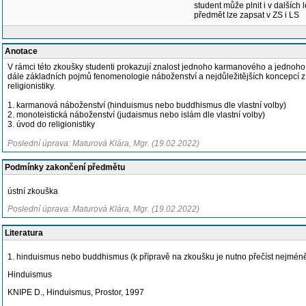
student může plnit i v dalších 
předmět lze zapsat v ZS i LS
Anotace
V rámci této zkoušky studenti prokazují znalost jednoho karmanového a jednoho
dále základních pojmů fenomenologie náboženství a nejdůležitějších koncepcí z
religionistiky.
1. karmanová náboženství (hinduismus nebo buddhismus dle vlastní volby)
2. monoteistická náboženství (judaismus nebo islám dle vlastní volby)
3. úvod do religionistiky
Poslední úprava: Maturová Klára, Mgr. (19.02.2022)
Podmínky zakončení předmětu
ústní zkouška
Poslední úprava: Maturová Klára, Mgr. (19.02.2022)
Literatura
1. hinduismus nebo buddhismus (k přípravě na zkoušku je nutno přečíst nejméně
Hinduismus
KNIPE D., Hinduismus, Prostor, 1997