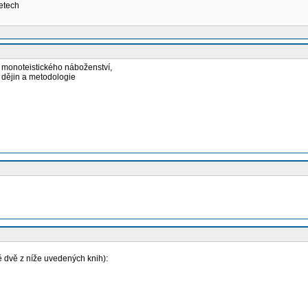
letech
 monoteistického náboženství,
 dějin a metodologie
 dvě z níže uvedených knih):