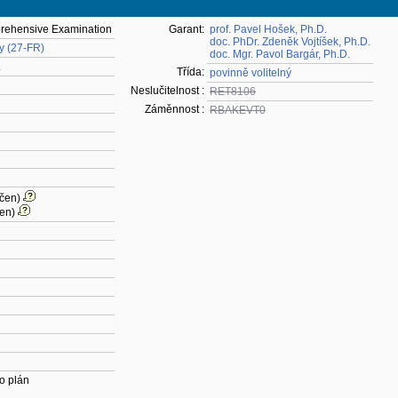
mprehensive Examination
Garant:
prof. Pavel Hošek, Ph.D.
doc. PhDr. Zdeněk Vojtíšek, Ph.D.
ky (27-FR)
doc. Mgr. Pavol Bargár, Ph.D.
a
Třída:
povinně volitelný
Neslučitelnost :
RET8106
Záměnnost :
RBAKEVT0
rčen)
čen)
o plán