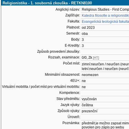
Religionistika - 1. souborná zkouška - RETKN8100
Anglický název:
Religious Studies - First Co
Zajišťuje:
Katedra filosofie a religionisti
Fakulta:
Evangelická teologická fakult
Platnost:
od 2023
Semestr:
oba
Body:
3
E-Kredity:
3
Způsob provedení zkoušky:
Rozsah, examinace:
0/0, Zk
[HT]
Počet míst:
zimní:neurčen / neurčen (neu
letní:neurčen / neurčen (neur
Minimální obsazenost:
neomezen
4EU+:
ne
Virtuální mobilita / počet míst pro virtuální mobilitu:
ne
Kompetence:
Stav předmětu:
vyučován
Jazyk výuky:
čeština
Způsob výuky:
prezenční
Úroveň:
Poznámka:
předmět je možno zapsat mim
povolen pro zápis po webu