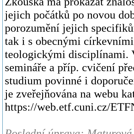
Zkouška má prokázat znalos
jejich počátků po novou do
porozumění jejich specifiků
tak i s obecnými církevními
teologickými disciplínami. 
semináře a příp. cvičení př
studium povinné i doporučené
je zveřejňována na webu kat
https://web.etf.cuni.cz/ET
Poslední úprava: Maturová 