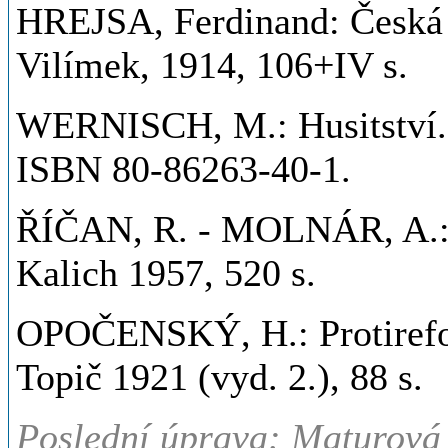
HREJSA, Ferdinand: Česká r
Vilímek, 1914, 106+IV s.
WERNISCH, M.: Husitství. 
ISBN 80-86263-40-1.
ŘÍČAN, R. - MOLNÁR, A.: D
Kalich 1957, 520 s.
OPOČENSKÝ, H.: Protirefor
Topič 1921 (vyd. 2.), 88 s.
Poslední úprava: Maturová 