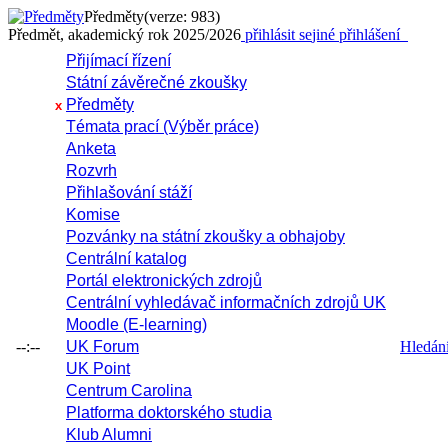
Předměty
(verze: 983)
Předmět, akademický rok 2025/2026
přihlásit se
jiné přihlášení
Přijímací řízení
Státní závěrečné zkoušky
Předměty
x
Témata prací (Výběr práce)
Anketa
Rozvrh
Přihlašování stáží
Komise
Pozvánky na státní zkoušky a obhajoby
Centrální katalog
Portál elektronických zdrojů
Centrální vyhledávač informačních zdrojů UK
Moodle (E-learning)
--:--
UK Forum
Hledání 
UK Point
Centrum Carolina
Platforma doktorského studia
Klub Alumni