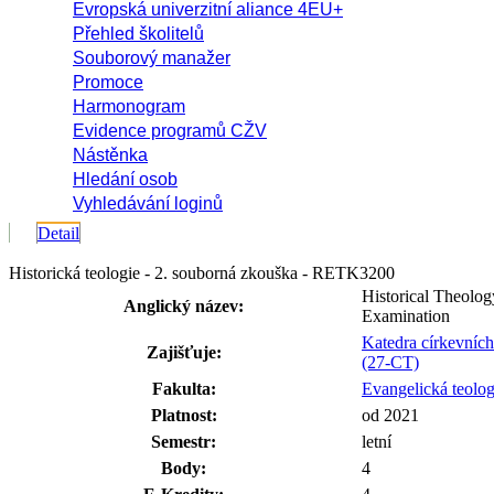
Evropská univerzitní aliance 4EU+
Přehled školitelů
Souborový manažer
Promoce
Harmonogram
Evidence programů CŽV
Nástěnka
Hledání osob
Vyhledávání loginů
Detail
Historická teologie - 2. souborná zkouška - RETK3200
Historical Theolo
Anglický název:
Examination
Katedra církevních
Zajišťuje:
(27-CT)
Fakulta:
Evangelická teolog
Platnost:
od 2021
Semestr:
letní
Body:
4