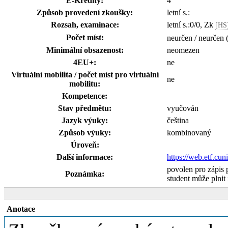
E-Kredity:
4
Způsob provedení zkoušky:
letní s.:
Rozsah, examinace:
letní s.:0/0, Zk
[HS
Počet míst:
neurčen / neurčen 
Minimální obsazenost:
neomezen
4EU+:
ne
Virtuální mobilita / počet míst pro virtuální
ne
mobilitu:
Kompetence:
Stav předmětu:
vyučován
Jazyk výuky:
čeština
Způsob výuky:
kombinovaný
Úroveň:
Další informace:
https://web.etf.cu
povolen pro zápis
Poznámka:
student může plnit 
Anotace