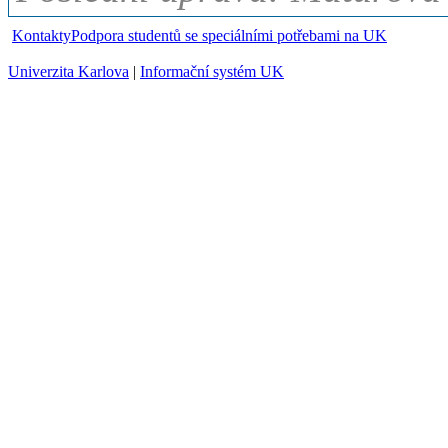
Kontakty
Podpora studentů se speciálními potřebami na UK
Univerzita Karlova
|
Informační systém UK