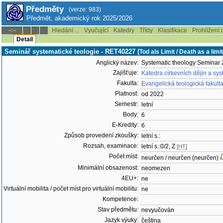
Předměty
(verze: 983)
Předmět, akademický rok 2025/2026
Hledání ...
Vyučující
Katedry
Třídy
Klasifikace
Prohlížení 
--:--
Detail
Seminář systematické teologie - RET40227 (
Tod als Limit / Death as a limit
Anglický název:
Systematic theology Seminar 
Zajišťuje:
Katedra církevních dějin a sys
Fakulta:
Evangelická teologická fakult
Platnost:
od 2022
Semestr:
letní
Body:
6
E-Kredity:
6
Způsob provedení zkoušky:
letní s.:
Rozsah, examinace:
letní s.:0/2, Z
[HT]
Počet míst:
neurčen / neurčen (neurčen)
Minimální obsazenost:
neomezen
4EU+:
ne
Virtuální mobilita / počet míst pro virtuální mobilitu:
ne
Kompetence:
Stav předmětu:
nevyučován
Jazyk výuky:
čeština