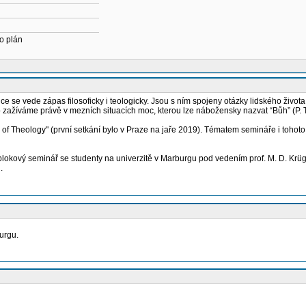
o plán
 se vede zápas filosoficky i teologicky. Jsou s ním spojeny otázky lidského života, 
bo zažíváme právě v mezních situacích moc, kterou lze nábožensky nazvat “Bůh” (P. T
 Theology" (první setkání bylo v Praze na jaře 2019). Tématem semináře i tohoto 
okový seminář se studenty na univerzitě v Marburgu pod vedením prof. M. D. Krüge
.
urgu.