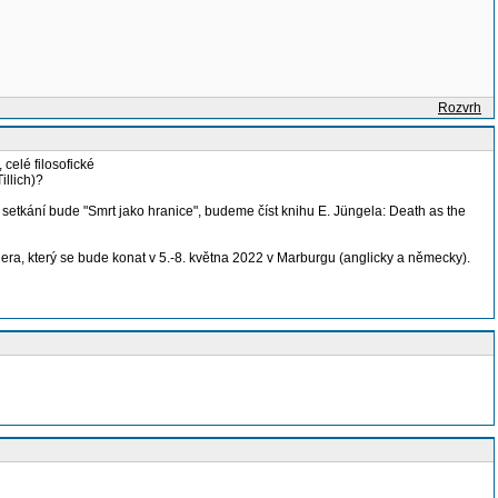
Rozvrh
celé filosofické
illich)?
setkání bude "Smrt jako hranice", budeme číst knihu E. Jüngela: Death as the
ra, který se bude konat v 5.-8. května 2022 v Marburgu (anglicky a německy).