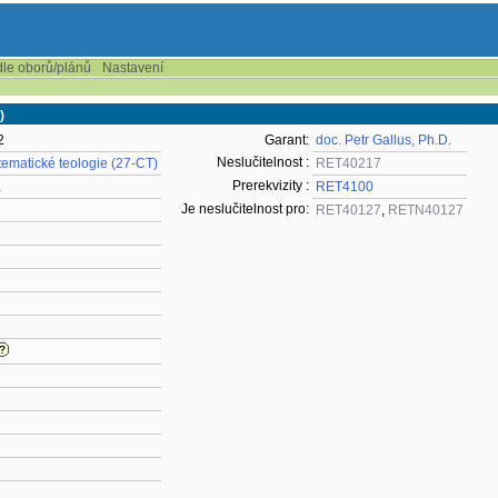
dle oborů/plánů
Nastavení
)
2
Garant:
doc. Petr Gallus, Ph.D.
Neslučitelnost :
tematické teologie (27-CT)
RET40217
Prerekvizity :
a
RET4100
Je neslučitelnost pro:
RET40127
,
RETN40127