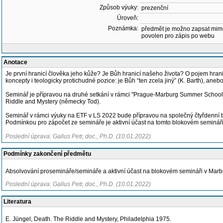
Způsob výuky:
prezenční
Úroveň:
Poznámka:
předmět je možno zapsat mim
povolen pro zápis po webu
Anotace
Je první hranicí člověka jeho kůže? Je Bůh hranicí našeho života? O pojem hranice
koncepty i teologicky protichudné pozice: je Bůh “ten zcela jiný” (K. Barth), ane
Seminář je přípravou na druhé setkání v rámci "Prague-Marburg Summer School of
Riddle and Mystery (německy Tod).
Seminář v rámci výuky na ETF v LS 2022 bude přípravou na společný čtyřdenní bl
Podmínkou pro zápočet ze semináře je aktivní účast na tomto blokovém semináři
Poslední úprava: Gallus Petr, doc., Ph.D. (10.01.2022)
Podmínky zakončení předmětu
Absolvování prosemináře/semináře a aktivní účast na blokovém semináři v Marb
Poslední úprava: Gallus Petr, doc., Ph.D. (10.01.2022)
Literatura
E. Jüngel, Death. The Riddle and Mystery, Philadelphia 1975.