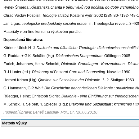
Hynek Šmerda:
Křesťanská charita v běhu věků (od počátku do doby vrcholného s
Ctirad Václav Pospíšil:
Teologie služby.
Kostelní Vydří 2002 ISBN 80-7192-748-1
Ján Liguš:
Teologické předpoklady sociální práce.
In: Theologická revue č. 3-4/2
Materiály v on-line kurzu na výukovém portálu.
Doporučená literatura:
Körtner, Ulrich H. J.
Diakonie und öffentliche Theologie: diakoniewissenschaftlic
G. Ruddat + G.K. Schäfer (Hg):
Diakonisches Kompendium
. Göttingen 2005.
Eurich, Johannes; Heinz Schmidt,
Diakonik: Grundlagen - Konzeptionen - Disku
R.J.Hunter (ed.):
Dictionary of Pastoral Care and Counseling
. Nasville 1990.
Herbert Krimm (Hg):
Quellen zur Geschichte der Diakonie. 1- 2.
Stuttgart 1963
G. Hammann, G.P. Wolf:
Die Geschichte der christlichen Diakonie : praktizierte 
Rüegger, Heinz; Christoph Sigrist.
Diakonie - eine Einführung: zur theologisch
M. Schick, H. Seibert, Y. Spiegel (Hg.):
Diakonie und Sozialstaat : kirchliches Hil
Poslední úprava: Beneš Ladislav, Mgr., Dr. (26.06.2019)
Metody výuky