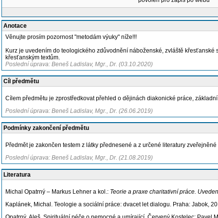
povolen pro zápis po webu
Anotace
Věnujte prosím pozornost "metodám výuky" níže!!!
Kurz je uvedením do teologického zdůvodnění náboženské, zvláště křesťanské s
křesťanským textům.
Poslední úprava: Beneš Ladislav, Mgr., Dr. (03.10.2020)
Cíl předmětu
Cílem předmětu je zprostředkovat přehled o dějinách diakonické práce, základní po
Poslední úprava: Beneš Ladislav, Mgr., Dr. (26.06.2019)
Podmínky zakončení předmětu
Předmět je zakončen testem z látky přednesené a z určené literatury zveřejněné
Poslední úprava: Beneš Ladislav, Mgr., Dr. (21.08.2019)
Literatura
Michal Opatrný – Markus Lehner a kol.:
Teorie a praxe charitativní práce. Uveden
Kaplánek, Michal. Teologie a sociální práce: dvacet let dialogu. Praha: Jabok, 2
Opatrný, Aleš. Spirituální péče o nemocné a umírající. Červený Kostelec: Pavel 