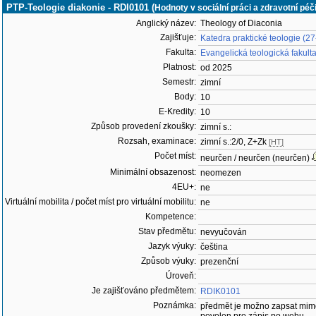
PTP-Teologie diakonie - RDI0101 (
Hodnoty v sociální práci a zdravotní péči
Anglický název:
Theology of Diaconia
Zajišťuje:
Katedra praktické teologie (2
Fakulta:
Evangelická teologická fakult
Platnost:
od 2025
Semestr:
zimní
Body:
10
E-Kredity:
10
Způsob provedení zkoušky:
zimní s.:
Rozsah, examinace:
zimní s.:2/0, Z+Zk
[HT]
Počet míst:
neurčen / neurčen (neurčen)
Minimální obsazenost:
neomezen
4EU+:
ne
Virtuální mobilita / počet míst pro virtuální mobilitu:
ne
Kompetence:
Stav předmětu:
nevyučován
Jazyk výuky:
čeština
Způsob výuky:
prezenční
Úroveň:
Je zajišťováno předmětem:
RDIK0101
Poznámka:
předmět je možno zapsat mim