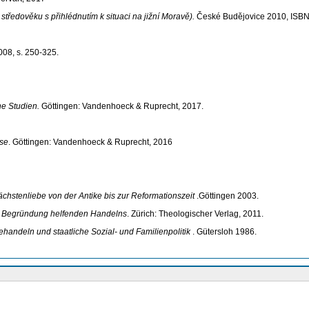
tředověku s přihlédnutím k situaci na jižní Moravě).
České Budějovice 2010, ISBN
008, s. 250-325.
he Studien.
Göttingen: Vandenhoeck & Ruprecht, 2017.
rse
. Göttingen: Vandenhoeck & Ruprecht, 2016
Nächstenliebe von der Antike bis zur Reformationszeit
.Göttingen 2003.
en Begründung helfenden Handelns
. Zürich: Theologischer Verlag, 2011.
fehandeln und staatliche Sozial- und Familienpolitik
. Gütersloh 1986.