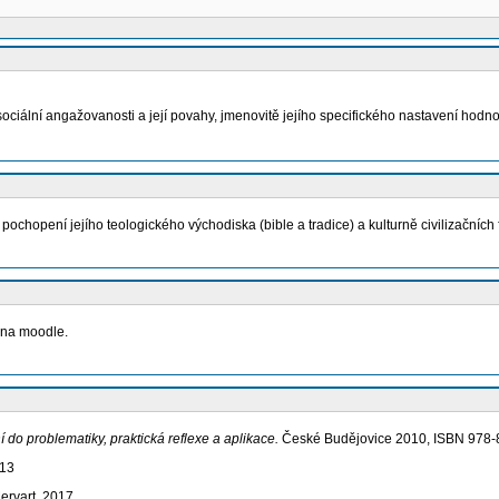
ociální angažovanosti a její povahy, jmenovitě jejího specifického nastavení ho
chopení jejího teologického východiska (bible a tradice) a kulturně civilizačních fa
 na moodle.
í do problematiky, praktická reflexe a aplikace.
České Budějovice 2010, ISBN 978-
013
Mervart, 2017