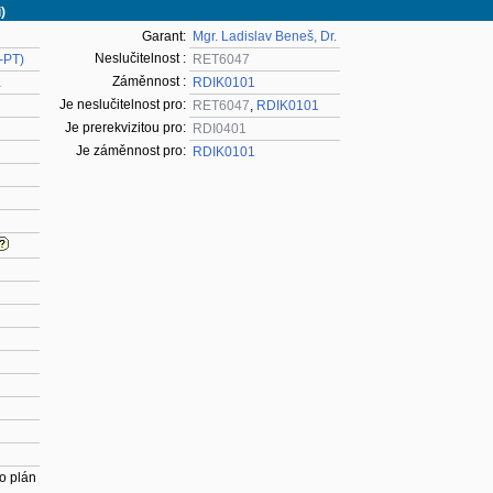
)
Garant:
Mgr. Ladislav Beneš, Dr.
Neslučitelnost :
7-PT)
RET6047
Záměnnost :
a
RDIK0101
Je neslučitelnost pro:
RET6047
,
RDIK0101
Je prerekvizitou pro:
RDI0401
Je záměnnost pro:
RDIK0101
o plán