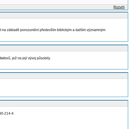
Rozvrh
dnot na základě porozumění především biblickým a dalším významným
ktorů, jež na její vývoj působily.
80-214-4.