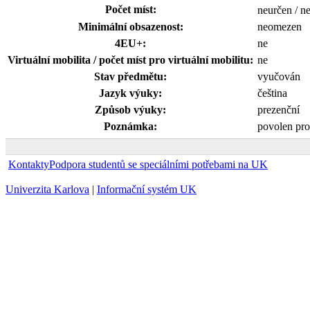
Počet míst:
neurčen / n
Minimální obsazenost:
neomezen
4EU+:
ne
Virtuální mobilita / počet míst pro virtuální mobilitu:
ne
Stav předmětu:
vyučován
Jazyk výuky:
čeština
Způsob výuky:
prezenční
Poznámka:
povolen pro
Kontakty
Podpora studentů se speciálními potřebami na UK
Univerzita Karlova
|
Informační systém UK