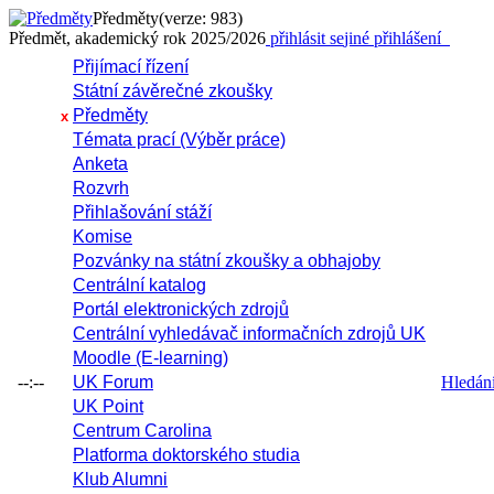
Předměty
(verze: 983)
Předmět, akademický rok 2025/2026
přihlásit se
jiné přihlášení
Přijímací řízení
Státní závěrečné zkoušky
Předměty
x
Témata prací (Výběr práce)
Anketa
Rozvrh
Přihlašování stáží
Komise
Pozvánky na státní zkoušky a obhajoby
Centrální katalog
Portál elektronických zdrojů
Centrální vyhledávač informačních zdrojů UK
Moodle (E-learning)
--:--
UK Forum
Hledání 
UK Point
Centrum Carolina
Platforma doktorského studia
Klub Alumni