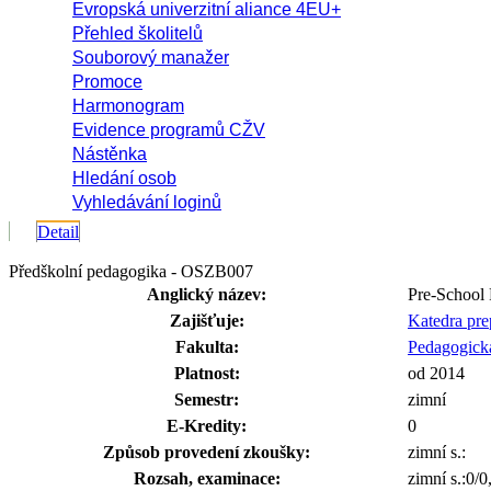
Evropská univerzitní aliance 4EU+
Přehled školitelů
Souborový manažer
Promoce
Harmonogram
Evidence programů CŽV
Nástěnka
Hledání osob
Vyhledávání loginů
Detail
Předškolní pedagogika - OSZB007
Anglický název:
Pre-School
Zajišťuje:
Katedra pre
Fakulta:
Pedagogická
Platnost:
od 2014
Semestr:
zimní
E-Kredity:
0
Způsob provedení zkoušky:
zimní s.:
Rozsah, examinace:
zimní s.:0/