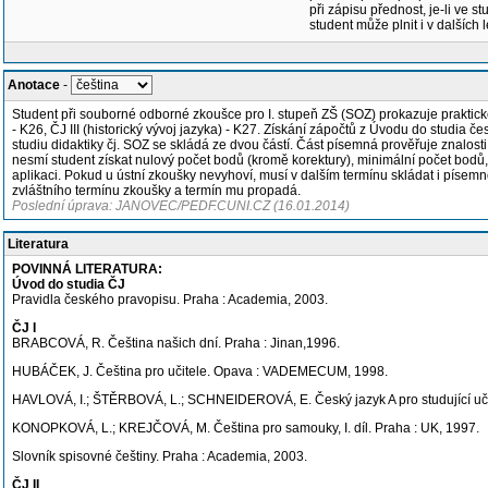
při zápisu přednost, je-li ve st
student může plnit i v dalších 
Anotace
-
Student při souborné odborné zkoušce pro I. stupeň ZŠ (SOZ) prokazuje praktické a 
- K26, ČJ III (historický vývoj jazyka) - K27. Získání zápočtů z Úvodu do studia č
studiu didaktiky čj. SOZ se skládá ze dvou částí. Část písemná prověřuje znalosti 
nesmí student získat nulový počet bodů (kromě korektury), minimální počet bodů, k
aplikaci. Pokud u ústní zkoušky nevyhoví, musí v dalším termínu skládat i píse
zvláštního termínu zkoušky a termín mu propadá.
Poslední úprava: JANOVEC/PEDF.CUNI.CZ (16.01.2014)
Literatura
POVINNÁ LITERATURA:
Úvod do studia ČJ
Pravidla českého pravopisu. Praha : Academia, 2003.
ČJ I
BRABCOVÁ, R. Čeština našich dní. Praha : Jinan,1996.
HUBÁČEK, J. Čeština pro učitele. Opava : VADEMECUM, 1998.
HAVLOVÁ, I.; ŠTĚRBOVÁ, L.; SCHNEIDEROVÁ, E. Český jazyk A pro studující učit
KONOPKOVÁ, L.; KREJČOVÁ, M. Čeština pro samouky, I. díl. Praha : UK, 1997.
Slovník spisovné češtiny. Praha : Academia, 2003.
ČJ II