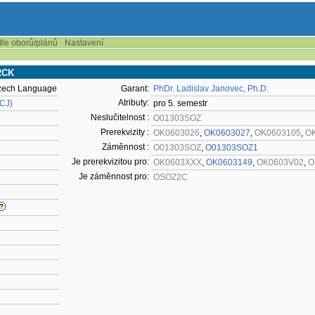
dle oborů/plánů
Nastavení
2CK
zech Language
Garant:
PhDr. Ladislav Janovec, Ph.D.
Atributy:
KCJ)
pro 5. semestr
Neslučitelnost :
O01303SOZ
Prerekvizity :
OK0603026
,
OK0603027
,
OK0603105
,
O
Záměnnost :
O01303SOZ
,
O01303SOZ1
Je prerekvizitou pro:
OK0603XXX
,
OK0603149
,
OK0603V02
,
O
Je záměnnost pro:
OSOZ2C