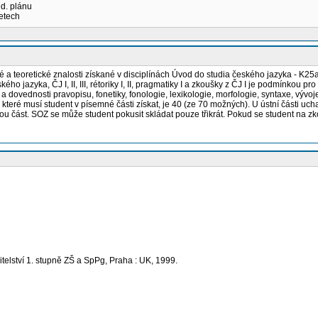
ud. plánu
letech
teoretické znalosti získané v disciplínách Úvod do studia českého jazyka - K25a, ČJ 
eského jazyka, ČJ I, II, III, rétoriky I, II, pragmatiky I a zkoušky z ČJ I je podmín
a dovednosti pravopisu, fonetiky, fonologie, lexikologie, morfologie, syntaxe, vývoj
teré musí student v písemné části získat, je 40 (ze 70 možných). U ústní části ucha
mnou část. SOZ se může student pokusit skládat pouze třikrát. Pokud se student na
elství 1. stupně ZŠ a SpPg, Praha : UK, 1999.