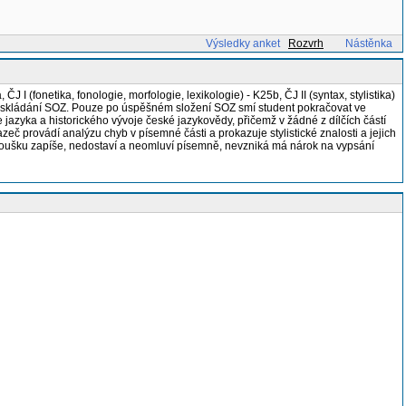
Výsledky anket
Rozvrh
Nástěnka
I (fonetika, fonologie, morfologie, lexikologie) - K25b, ČJ II (syntax, stylistika)
kou pro skládání SOZ. Pouze po úspěšném složení SOZ smí student pokračovat ve
e jazyka a historického vývoje české jazykovědy, přičemž v žádné z dílčích částí
zeč provádí analýzu chyb v písemné části a prokazuje stylistické znalosti a jejich
 zkoušku zapíše, nedostaví a neomluví písemně, nevzniká má nárok na vypsání