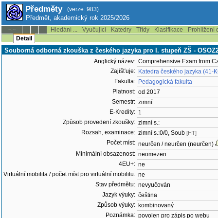
Předměty
(verze: 983)
Předmět, akademický rok 2025/2026
Hledání ...
Vyučující
Katedry
Třídy
Klasifikace
Prohlížení 
--:--
Detail
Souborná odborná zkouška z českého jazyka pro I. stupeň ZŠ - OSOZ
Anglický název:
Comprehensive Exam from C
Zajišťuje:
Katedra českého jazyka (41-
Fakulta:
Pedagogická fakulta
Platnost:
od 2017
Semestr:
zimní
E-Kredity:
1
Způsob provedení zkoušky:
zimní s.:
Rozsah, examinace:
zimní s.:0/0, Soub
[HT]
Počet míst:
neurčen / neurčen (neurčen)
Minimální obsazenost:
neomezen
4EU+:
ne
Virtuální mobilita / počet míst pro virtuální mobilitu:
ne
Stav předmětu:
nevyučován
Jazyk výuky:
čeština
Způsob výuky:
kombinovaný
Poznámka:
povolen pro zápis po webu