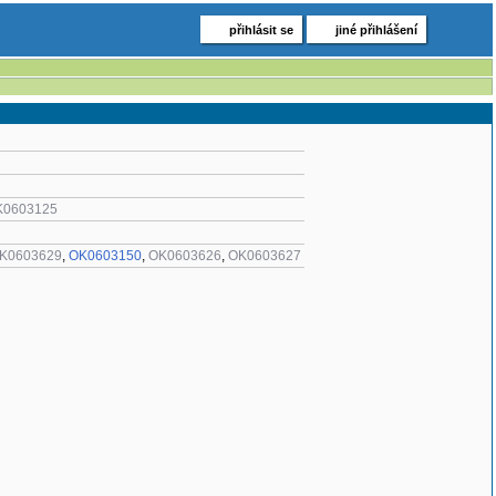
přihlásit se
jiné přihlášení
K0603125
K0603629
,
OK0603150
,
OK0603626
,
OK0603627