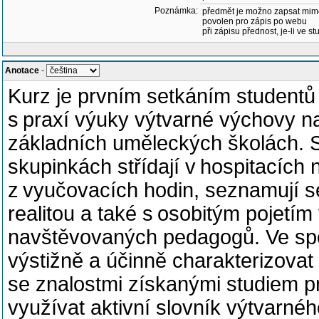
Poznámka:
předmět je možno zapsat mim
povolen pro zápis po webu
při zápisu přednost, je-li ve st
Anotace
-
Kurz je prvním setkáním studentů
s praxí výuky výtvarné výchovy n
základních uměleckých školách. St
skupinkách střídají v hospitacích
z vyučovacích hodin, seznamují s
realitou a také s osobitým pojetí
navštěvovaných pedagogů. Ve spol
výstižně a účinně charakterizovat 
se znalostmi získanými studiem pr
využívat aktivní slovník výtvarn