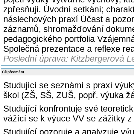
zpřesňují. Úvodní setkání; charakt
náslechových praxí Účast a pozo
záznamů, shromažďování dokumen
pedagogického portfolia Vzájemn
Společná prezentace a reflexe re
Poslední úprava: Kitzbergerová L
Cíl předmětu
Studující se seznámí s praxí výu
škol (ZŠ, SŠ, ZUŠ, popř. výuka žák
Studující konfrontuje své teoretic
vážící se k výuce VV se zážitky z
Studující pozoruje a analyzuje vý