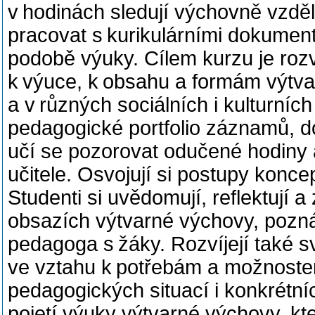
v hodinách sledují výchovně vzdělá
pracovat s kurikulárními dokumenty
podobě výuky. Cílem kurzu je rozví
k výuce, k obsahu a formám výtva
a v různých sociálních i kulturníc
pedagogické portfolio záznamů, d
učí se pozorovat odučené hodiny 
učitele. Osvojují si postupy konc
Studenti si uvědomují, reflektují 
obsazích výtvarné výchovy, pozn
pedagoga s žáky. Rozvíjejí také s
ve vztahu k potřebám a možnostem
pedagogických situací i konkrétníc
pojetí výuky výtvarné výchovy, kt