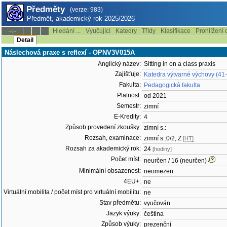
Předměty
(verze: 983)
Předmět, akademický rok 2025/2026
Hledání ...
Vyučující
Katedry
Třídy
Klasifikace
Prohlížení 
--:--
Detail
Náslechová praxe s reflexí - OPNV3V015A
Anglický název:
Sitting in on a class praxis
Zajišťuje:
Katedra výtvarné výchovy (41
Fakulta:
Pedagogická fakulta
Platnost:
od 2021
Semestr:
zimní
E-Kredity:
4
Způsob provedení zkoušky:
zimní s.:
Rozsah, examinace:
zimní s.:0/2, Z
[HT]
Rozsah za akademický rok:
24
[hodiny]
Počet míst:
neurčen / 16 (neurčen)
Minimální obsazenost:
neomezen
4EU+:
ne
Virtuální mobilita / počet míst pro virtuální mobilitu:
ne
Stav předmětu:
vyučován
Jazyk výuky:
čeština
Způsob výuky:
prezenční