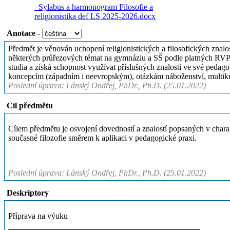
_Sylabus a harmonogram Filosofie a
religionistika def LS 2025-2026.docx
Anotace
-
Předmět je věnován uchopení religionistických a filosofických znal
některých průřezových témat na gymnáziu a SŠ podle platných RVP. 
studia a získá schopnost využívat příslušných znalostí ve své peda
koncepcím (západním i neevropským), otázkám náboženství, multikul
Poslední úprava: Lánský Ondřej, PhDr., Ph.D. (25.01.2022)
Cíl předmětu
Cílem předmětu je osvojení dovedností a znalostí popsaných v charakt
současné filozofie směrem k aplikaci v pedagogické praxi.
Poslední úprava: Lánský Ondřej, PhDr., Ph.D. (25.01.2022)
Deskriptory
Příprava na výuku