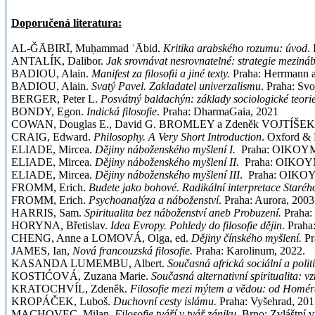
Doporučená literatura:
AL-ǦĀBIRĪ, Muḥammad ʿĀbid.
Kritika arabského rozumu: úvod
.
ANTALÍK, Dalibor.
Jak srovnávat nesrovnatelné: strategie mezin
BADIOU, Alain.
Manifest za filosofii a jiné texty.
Praha: Herrmann a
BADIOU, Alain.
Svatý Pavel. Zakladatel univerzalismu
. Praha: Sv
BERGER, Peter L.
Posvátný baldachýn: základy sociologické teori
BONDY, Egon.
Indická filosofie
. Praha: DharmaGaia, 2021
COWAN, Douglas E., David G. BROMLEY a Zdeněk VOJTÍŠEK
CRAIG, Edward.
Philosophy. A Very Short Introduction
. Oxford &
ELIADE, Mircea.
Dějiny náboženského myšlení I.
Praha: OIKOY
ELIADE, Mircea.
Dějiny náboženského myšlení II.
Praha: OIKOY
ELIADE, Mircea.
Dějiny náboženského myšlení III
. Praha: OIKO
FROMM, Erich.
Budete jako bohové. Radikální interpretace Starého
FROMM, Erich.
Psychoanalýza a náboženství
. Praha: Aurora, 2003
HARRIS, Sam.
Spiritualita bez náboženství aneb Probuzení.
Praha:
HORYNA, Břetislav.
Idea Evropy. Pohledy do filosofie dějin
. Praha
CHENG, Anne a LOMOVÁ, Olga, ed.
Dějiny čínského myšlení.
Pr
JAMES, Ian,
Nová francouzská filosofie.
Praha: Karolinum, 2022.
KASANDA LUMEMBU, Albert.
Současná africká sociální a politi
KOSTIĆOVÁ, Zuzana Marie.
Současná alternativní spiritualita: vz
KRATOCHVÍL, Zdeněk.
Filosofie mezi mýtem a vědou: od Homér
KROPÁČEK, Luboš.
Duchovní cesty islámu.
Praha: Vyšehrad, 201
MACHOVEC, Milan.
Filosofie tváří v tvář zániku.
Brno: Zvláštní v