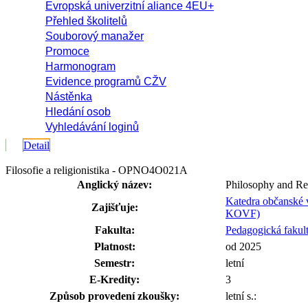
Evropská univerzitní aliance 4EU+
Přehled školitelů
Souborový manažer
Promoce
Harmonogram
Evidence programů CŽV
Nástěnka
Hledání osob
Vyhledávání loginů
Detail
Filosofie a religionistika - OPNO4O021A
Anglický název:
Philosophy and Rel
Katedra občanské v
Zajišťuje:
KOVF)
Fakulta:
Pedagogická fakul
Platnost:
od 2025
Semestr:
letní
E-Kredity:
3
Způsob provedení zkoušky:
letní s.: