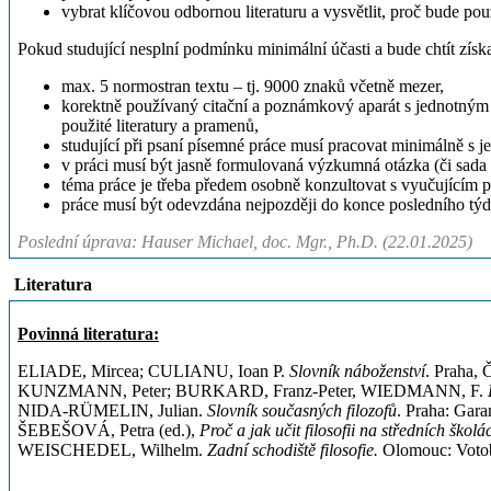
vybrat klíčovou odbornou literaturu a vysvětlit, proč bude pou
Pokud studující nesplní podmínku minimální účasti a bude chtít získa
max. 5 normostran textu – tj. 9000 znaků včetně mezer,
korektně používaný citační a poznámkový aparát s jednotným
použité literatury a pramenů,
studující při psaní písemné práce musí pracovat minimálně s 
v práci musí být jasně formulovaná výzkumná otázka (či sada 
téma práce je třeba předem osobně konzultovat s vyučujícím 
práce musí být odevzdána nejpozději do konce posledního týd
Poslední úprava: Hauser Michael, doc. Mgr., Ph.D. (22.01.2025)
Literatura
Povinná literatura:
ELIADE, Mircea; CULIANU, Ioan P.
Slovník náboženství
. Praha, 
KUNZMANN, Peter; BURKARD, Franz-Peter, WIEDMANN, F.
NIDA-RÜMELIN, Julian.
Slovník současných filozofů
. Praha: Gar
ŠEBEŠOVÁ, Petra (ed.),
Proč a jak učit filosofii na středních školá
WEISCHEDEL, Wilhelm.
Zadní schodiště filosofie.
Olomouc: Votob