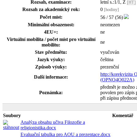
Rozsah, examinace:
letní s.:1/1, Z
[HT]
Rozsah za akademický rok:
0
[hodiny]
Počet míst:
56 / 57 (56)
Minimální obsazenost:
neomezen
4EU+:
ne
Virtuální mobilita / počet míst pro virtuální
ne
mobilitu:
Stav předmětu:
vyučován
Jazyk výuky:
čeština
Způsob výuky:
prezenční
http://korekvizita 
Další informace:
(OPNO4O022A)
předmět je možno 
Poznámka:
povolen pro zápis
při zápisu přednost,
Soubory
Komentář
Analýza obsahu učiva Filozofie a
religionistika.docx
Evaluační tabulka pro AOU a prezentace.docx