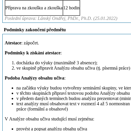
Příprava na zkoušku a zkouška
12 hodin
Poslední úprava: Lánský Ondřej, PhDr., Ph.D. (25.01.2022)
Podmínky zakončení předmětu
Atestace
: zápočet.
Podmínky k získání atestace
:
docházka do výuky (maximálně 3 absence);
ve skupině připravit Analýzu obsahu učiva (tj. písemná prá
Podoba Analýzy obsahu učiva
:
na začátku výuky budou vytvořeny seminární skupiny, ve kte
v těchto skupinách připraví textovou podobu Analýzy obsah
v předem daných termínech budou analýzu prezentovat (minimá
text analýzy musí obsahovat text v rozmezí 4 až 5 normostra
práce (formální a obsahové)
V Analýze obsahu učiva studující musí zejména:
provést a popsat analýzu obsahu učiva