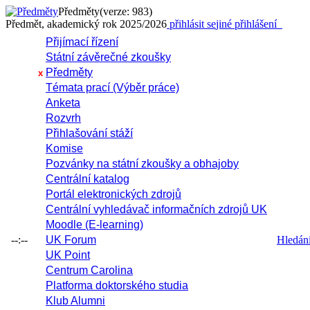
Předměty
(verze: 983)
Předmět, akademický rok 2025/2026
přihlásit se
jiné přihlášení
Přijímací řízení
Státní závěrečné zkoušky
Předměty
x
Témata prací (Výběr práce)
Anketa
Rozvrh
Přihlašování stáží
Komise
Pozvánky na státní zkoušky a obhajoby
Centrální katalog
Portál elektronických zdrojů
Centrální vyhledávač informačních zdrojů UK
Moodle (E-learning)
--:--
UK Forum
Hledání 
UK Point
Centrum Carolina
Platforma doktorského studia
Klub Alumni