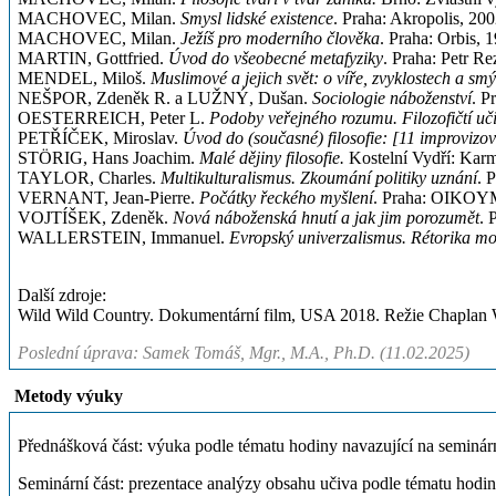
MACHOVEC, Milan.
Smysl lidské existence
. Praha: Akropolis, 200
MACHOVEC, Milan.
Ježíš pro moderního člověka
. Praha: Orbis, 
MARTIN, Gottfried.
Úvod do všeobecné metafyziky
. Praha: Petr Re
MENDEL, Miloš.
Muslimové a jejich svět: o víře, zvyklostech a sm
NEŠPOR, Zdeněk R. a LUŽNÝ, Dušan.
Sociologie náboženství
. P
OESTERREICH, Peter L.
Podoby veřejného rozumu. Filozofičtí učit
PETŘÍČEK, Miroslav.
Úvod do (současné) filosofie: [11 improvizo
STÖRIG, Hans Joachim.
Malé dějiny filosofie.
Kostelní Vydří: Karme
TAYLOR, Charles.
Multikulturalismus. Zkoumání politiky uznání
. 
VERNANT, Jean-Pierre.
Počátky řeckého myšlení
. Praha: OIKOY
VOJTÍŠEK, Zdeněk.
Nová náboženská hnutí a jak jim porozumět
. 
WALLERSTEIN, Immanuel.
Evropský univerzalismus. Rétorika mo
Další zdroje:
Wild Wild Country. Dokumentární film, USA 2018. Režie Chaplan
Poslední úprava: Samek Tomáš, Mgr., M.A., Ph.D. (11.02.2025)
Metody výuky
Přednášková část: výuka podle tématu hodiny navazující na seminárn
Seminární část: prezentace analýzy obsahu učiva podle tématu hodin