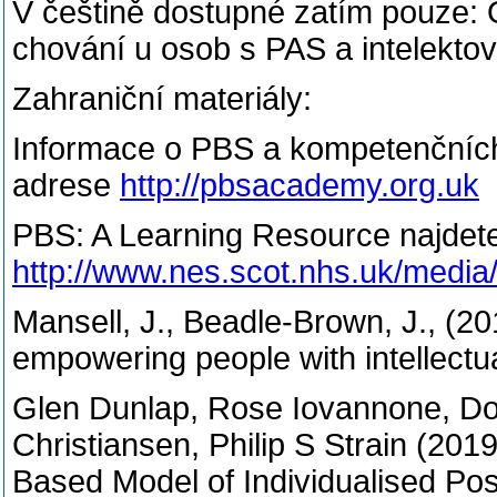
V češtině dostupné zatím pouze: 
chování u osob s PAS a intelektov
Zahraniční materiály:
Informace o PBS a kompetenčních
adrese
http://pbsacademy.org.uk
PBS: A Learning Resource najdet
http://www.nes.scot.nhs.uk/media
Mansell, J., Beadle-Brown, J., (20
empowering people with intellectua
Glen Dunlap, Rose Iovannone, Don
Christiansen, Philip S Strain (201
Based Model of Individualised Po