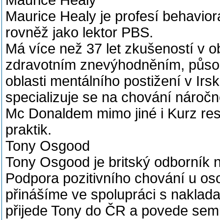
Maurice Healy
Maurice Healy je profesí behavior
rovněž jako lektor PBS.
Má více než 37 let zkušeností v obl
zdravotním znevýhodněním, působí 
oblasti mentálního postižení v Irs
specializuje se na chování náročn
Mc Donaldem mimo jiné i Kurz rest
praktik.
Tony Osgood
Tony Osgood je britský odborník 
Podpora pozitivního chování u os
přinášíme ve spolupráci s naklada
přijede Tony do ČR a povede semi