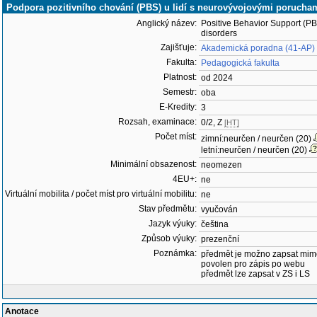
Podpora pozitivního chování (PBS) u lidí s neurovývojovými poruch
Anglický název:
Positive Behavior Support (P
disorders
Zajišťuje:
Akademická poradna (41-AP)
Fakulta:
Pedagogická fakulta
Platnost:
od 2024
Semestr:
oba
E-Kredity:
3
Rozsah, examinace:
0/2, Z
[HT]
Počet míst:
zimní:neurčen / neurčen (20)
letní:neurčen / neurčen (20)
Minimální obsazenost:
neomezen
4EU+:
ne
Virtuální mobilita / počet míst pro virtuální mobilitu:
ne
Stav předmětu:
vyučován
Jazyk výuky:
čeština
Způsob výuky:
prezenční
Poznámka:
předmět je možno zapsat mim
povolen pro zápis po webu
předmět lze zapsat v ZS i LS
Anotace