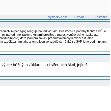
Výsledky anket
Rozvrh LS
Nástěnka
ednictvím pedagog reaguje na individuální zvláštnosti a potřeby těchto žáků, a
ím, na rodinné zázemí, kulturní prostředí, znalost vyučovacího jazyka atd.
ndividuální cíle, které jsou pro žáka v předmětovém vyučování aktuálně
ím vzděláváním) jako alternativou ve vzdělávání žáků se SVP, jeho podmínkami,
 výuce běžných základních i středních škol,
jejímž