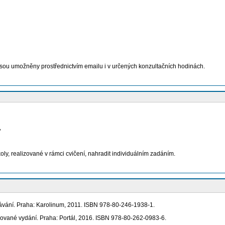
jsou umožněny prostřednictvím emailu i v určených konzultačních hodinách.
,
y, realizované v rámci cvičení, nahradit individuálním zadáním.
vání. Praha: Karolinum, 2011. ISBN 978-80-246-1938-1.
izované vydání. Praha: Portál, 2016. ISBN 978-80-262-0983-6.