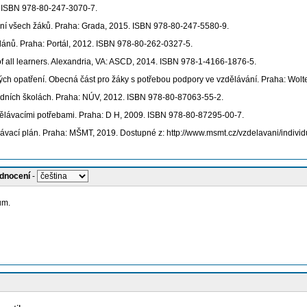
. ISBN 978-80-247-3070-7.
ání všech žáků. Praha: Grada, 2015. ISBN 978-80-247-5580-9.
nů. Praha: Portál, 2012. ISBN 978-80-262-0327-5.
f all learners. Alexandria, VA: ASCD, 2014. ISBN 978-1-4166-1876-5.
patření. Obecná část pro žáky s potřebou podpory ve vzdělávání. Praha: Wolte
edních školách. Praha: NÚV, 2012. ISBN 978-80-87063-55-2.
ělávacími potřebami. Praha: D H, 2009. ISBN 978-80-87295-00-7.
plán. Praha: MŠMT, 2019. Dostupné z: http://www.msmt.cz/vzdelavani/individu
odnocení
-
ům.