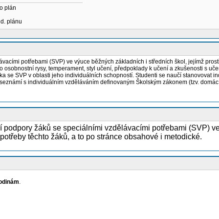
o plán
ud. plánu
acími potřebami (SVP) ve výuce běžných základních i středních škol, jejímž prostř
 osobnostní rysy, temperament, styl učení, předpoklady k učení a zkušenosti s učen
ka se SVP v oblasti jeho individuálních schopností. Studenti se naučí stanovovat i
se seznámí s individuálním vzděláváním definovaným Školským zákonem (tzv. domác
í podpory žáků se speciálními vzdělávacími potřebami (SVP) ve
 potřeby těchto žáků, a to po stránce obsahové i metodické.
odinám
.