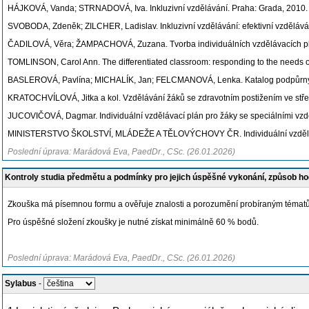
HÁJKOVÁ, Vanda; STRNADOVÁ, Iva. Inkluzivní vzdělávání. Praha: Grada, 2010
SVOBODA, Zdeněk; ZILCHER, Ladislav. Inkluzivní vzdělávání: efektivní vzděláv
ČADILOVÁ, Věra; ŽAMPACHOVÁ, Zuzana. Tvorba individuálních vzdělávacích plá
TOMLINSON, Carol Ann. The differentiated classroom: responding to the needs o
BASLEROVÁ, Pavlína; MICHALÍK, Jan; FELCMANOVÁ, Lenka. Katalog podpůrných o
KRATOCHVÍLOVÁ, Jitka a kol. Vzdělávání žáků se zdravotním postižením ve stř
JUCOVIČOVÁ, Dagmar. Individuální vzdělávací plán pro žáky se speciálními vzd
MINISTERSTVO ŠKOLSTVÍ, MLÁDEŽE A TĚLOVÝCHOVY ČR. Individuální vzdělávací 
Poslední úprava: Marádová Eva, PaedDr., CSc. (26.01.2026)
Kontroly studia předmětu a podmínky pro jejich úspěšné vykonání, způsob h
Zkouška má písemnou formu a ověřuje znalosti a porozumění probíraným témat
Pro úspěšné složení zkoušky je nutné získat minimálně 60 % bodů.
Poslední úprava: Marádová Eva, PaedDr., CSc. (26.01.2026)
Sylabus
-