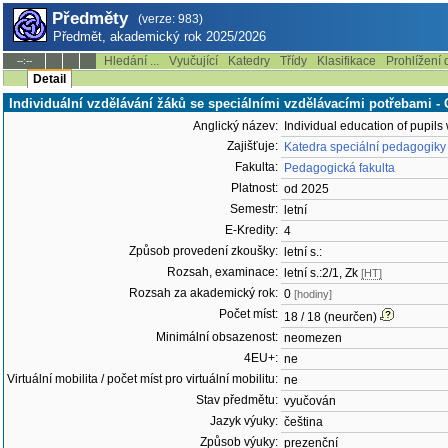
Předměty
(verze: 983)
Předmět, akademický rok 2025/2026
Hledání ...
Vyučující
Katedry
Třídy
Klasifikace
Prohlížení 
--:--
Detail
Individuální vzdělávání žáků se speciálními vzdělávacími potřebami
Anglický název:
Individual education of pupils
Zajišťuje:
Katedra speciální pedagogiky
Fakulta:
Pedagogická fakulta
Platnost:
od 2025
Semestr:
letní
E-Kredity:
4
Způsob provedení zkoušky:
letní s.:
Rozsah, examinace:
letní s.:2/1, Zk
[HT]
Rozsah za akademický rok:
0
[hodiny]
Počet míst:
18 / 18 (neurčen)
Minimální obsazenost:
neomezen
4EU+:
ne
Virtuální mobilita / počet míst pro virtuální mobilitu:
ne
Stav předmětu:
vyučován
Jazyk výuky:
čeština
Způsob výuky:
prezenční