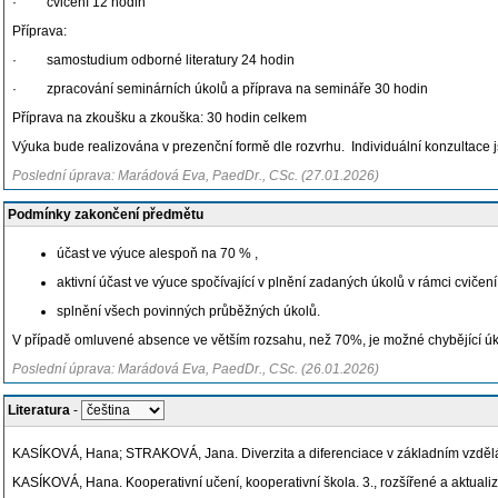
· cvičení 12 hodin
Příprava:
· samostudium odborné literatury 24 hodin
· zpracování seminárních úkolů a příprava na semináře 30 hodin
Příprava na zkoušku a zkouška: 30 hodin celkem
Výuka bude realizována v prezenční formě dle rozvrhu. Individuální konzultace 
Poslední úprava: Marádová Eva, PaedDr., CSc. (27.01.2026)
Podmínky zakončení předmětu
účast ve výuce alespoň na 70 % ,
aktivní účast ve výuce spočívající v plnění zadaných úkolů v rámci cvičení
splnění všech povinných průběžných úkolů.
V případě omluvené absence ve větším rozsahu, než 70%, je možné chybějící úkol
Poslední úprava: Marádová Eva, PaedDr., CSc. (26.01.2026)
Literatura
-
KASÍKOVÁ, Hana; STRAKOVÁ, Jana. Diverzita a diferenciace v základním vzdělá
KASÍKOVÁ, Hana. Kooperativní učení, kooperativní škola. 3., rozšířené a aktual