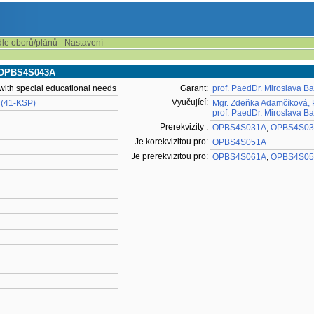
dle oborů/plánů
Nastavení
 - OPBS4S043A
 with special educational needs
Garant:
prof. PaedDr. Miroslava Ba
Vyučující:
 (41-KSP)
Mgr. Zdeňka Adamčíková, 
prof. PaedDr. Miroslava Ba
Prerekvizity :
OPBS4S031A
,
OPBS4S03
Je korekvizitou pro:
OPBS4S051A
Je prerekvizitou pro:
OPBS4S061A
,
OPBS4S05