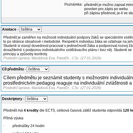
Poznámka:
předmět je možno zapsat mim
povolen pro zápis po webu
při zápisu přednost, je-li ve st
Anotace
-
Předmět je zaměřen na možnosti individuální podpory žáků se speciálními vzděláv
to po stránce obsahové i metodické. Respekt k individuu žáka se vztahuje na jeho
Studenti si osvojí dovednost pracovat s jedinečností žáka a podporovat rozvoj žá
dosažitelné s podporou individuálního vzdělávacího plánu i bez něj. Studenti 
principy a způsoby kontroly.
Poslední úprava: Marádová Eva, PaedDr., CSc. (27.01.2026)
Cíl předmětu
-
Cílem předmětu je seznámit studenty s možnostmi individuáln
prostřednictvím pedagog reaguje na individuální zvláštnosti a
Poslední úprava: Marádová Eva, PaedDr., CSc. (27.01.2026)
Deskriptory
-
Předmět má
4 kredity
dle ECTS, celková časová zátěž studenta odpovídá
120 h
Přímá výuka:
· přednášky 24 hodin