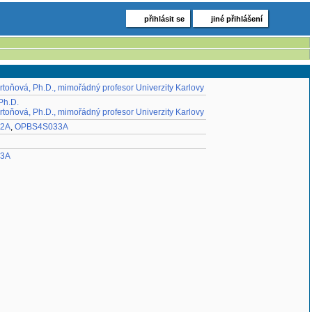
přihlásit se
jiné přihlášení
rtoňová, Ph.D., mimořádný profesor Univerzity Karlovy
Ph.D.
rtoňová, Ph.D., mimořádný profesor Univerzity Karlovy
2A
,
OPBS4S033A
3A