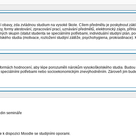
ají obavy, zda zvládnou studium na vysoké škole. Cílem předmětu je poskytnout zák
uky, formy atestování, zpracování prací, uznávání předmětů, elektronický zápis, při
ných skupin (statut studenta se speciálními potřebami, individuální studijní plán
ho studia (motivace, rozložení studijní zátěže, psychohygiena, prokrastinace). Kr
h a formách hodnocení, aby lépe porozuměli nárokům vysokoškolského studia. Budou 
se speciálními potřebami nebo socioekonomickým znevýhodněním. Zároveň jim bude uk
odin semináře
 k dispozici Moodle se studijními oporami.