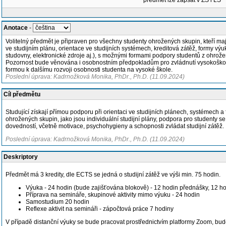
předmět lze zapsat v ZS i LS
Anotace
-
Volitelný předmět je připraven pro všechny studenty ohrožených skupin, kteří m
ve studijním plánu, orientace ve studijních systémech, kreditová zátěž, formy vý
studovny, elektronické zdroje aj.), s možnými formami podpory studentů z ohrože
Pozornost bude věnována i osobnostním předpokladům pro zvládnutí vysokoškolské
formou k dalšímu rozvoji osobnosti studenta na vysoké škole.
Poslední úprava: Kadrnožková Monika, PhDr., Ph.D. (11.09.2024)
Cíl předmětu
Studující získají přímou podporu při orientaci ve studijních plánech, systémec
ohrožených skupin, jako jsou individuální studijní plány, podpora pro studenty 
dovedností, včetně motivace, psychohygieny a schopnosti zvládat studijní zátěž.
Poslední úprava: Kadrnožková Monika, PhDr., Ph.D. (11.09.2024)
Deskriptory
Předmět má 3 kredity, dle ECTS se jedná o studijní zátěž ve výši min. 75 hodin.
Výuka - 24 hodin (bude zajišťována blokově) - 12 hodin přednášky, 12 h
Příprava na semináře, skupinové aktivity mimo výuku - 24 hodin
Samostudium 20 hodin
Reflexe aktivit na semináři - zápočtová práce 7 hodiny
V případě distanční výuky se bude pracovat prostřednictvím platformy Zoom, bude