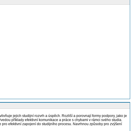
livňuje jejich studijní rozvrh a úspěch. Rozliší a porovnají formy podpory, jako je
e. Uvedou příklady efektivní komunikace a práce s chybami v rámci svého studia.
egie pro efektivní zapojení do studijního procesu. Navrhnou způsoby pro zvýšení