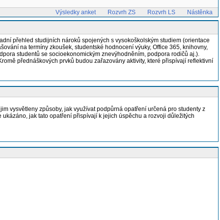
Výsledky anket
Rozvrh ZS
Rozvrh LS
Nástěnka
ladní přehled studijních nároků spojených s vysokoškolským studiem (orientace
hlašování na termíny zkoušek, studentské hodnocení výuky, Office 365, knihovny,
, podpora studentů se socioekonomickým znevýhodněním, podpora rodičů aj.).
omě přednáškových prvků budou zařazovány aktivity, které přispívají reflektivní
jim vysvětleny způsoby, jak využívat podpůrná opatření určená pro studenty z
ázáno, jak tato opatření přispívají k jejich úspěchu a rozvoji důležitých