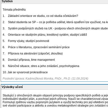
Sylabus
Témata předmětu
1. Základní orientace ve studiu, co od studia očekávám?
2. Statut studenta se SP – co je potřeba udělat, která opatření lze využívat, na 
3. Systém podpůrných služeb na UK - podpora všech ohrožených skupin stude
4. Orientace ve studijním plánu, kreditový systém, studijní zátěž
5. Formy výuky, studijní povinnosti
6. Práce s literaturou, zpracování seminární práce
7. Příprava na atestování (zápočet, zkouška)
8. Domácí příprava, time management
9. Náročné situace, stres a jeho zvládání, psychohygiena
10. Jak se vyvarovat prokrastinace
Poslední úprava: Kadrnožková Monika, PhDr., Ph.D. (11.09.2024)
Výsledky učení
Studující z ohrožených skupin objasní principy podpory specifických potřeb a jejic
individuální studijní plán, a pochopí jejich přínosy. Naučí se charakterizovat zá
Formulují zpětnou vazbu popisným jazykem a využijí techniky pro její efektivní po
své vlastní participace a aktivitu a uvedou metakognitivní strategie pro zvládání s