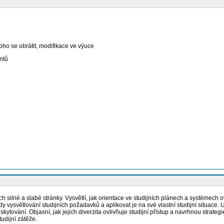
koho se obrátit, modifikace ve výuce
ntů
h silné a slabé stránky. Vysvětlí, jak orientace ve studijních plánech a systémech ov
sady vysvětlování studijních požadavků a aplikovat je na své vlastní studijní situac
skytování. Objasní, jak jejich diverzita ovlivňuje studijní přístup a navrhnou strat
tudijní zátěže.