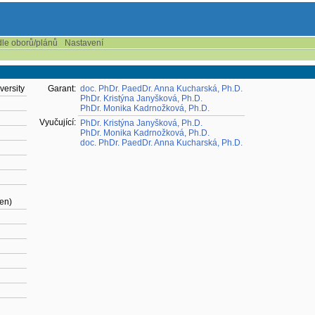
dle oborů/plánů
Nastavení
versity
Garant:
doc. PhDr. PaedDr. Anna Kucharská, Ph.D.
PhDr. Kristýna Janyšková, Ph.D.
PhDr. Monika Kadrnožková, Ph.D.
Vyučující:
PhDr. Kristýna Janyšková, Ph.D.
PhDr. Monika Kadrnožková, Ph.D.
doc. PhDr. PaedDr. Anna Kucharská, Ph.D.
čen)