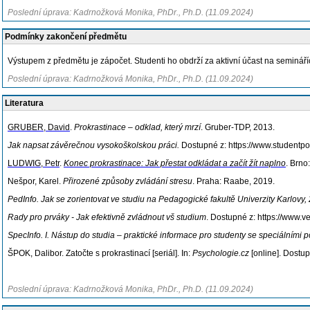
Poslední úprava: Kadrnožková Monika, PhDr., Ph.D. (11.09.2024)
Podmínky zakončení předmětu
Výstupem z předmětu je zápočet. Studenti ho obdrží za aktivní účast na semináříc
Poslední úprava: Kadrnožková Monika, PhDr., Ph.D. (11.09.2024)
Literatura
GRUBER, David
.
Prokrastinace – odklad, který mrzí
. Gruber-TDP, 2013.
Jak napsat závěrečnou vysokoškolskou práci.
Dostupné z: https://www.studentpo
LUDWIG, Petr
.
Konec prokrastinace: Jak přestat odkládat a začít žít naplno
. Brno
Nešpor, Karel.
Přirozené způsoby zvládání stresu
. Praha: Raabe, 2019.
PedInfo. Jak se zorientovat ve studiu na Pedagogické fakultě Univerzity Karlovy,
Rady pro prváky - Jak efektivně zvládnout vš studium
. Dostupné z: https://www.v
SpecInfo. I. Nástup do studia – praktické informace pro studenty se speciálními 
ŠPOK, Dalibor. Zatočte s prokrastinací [seriál]. In:
Psychologie.cz
[online]. Dostu
Poslední úprava: Kadrnožková Monika, PhDr., Ph.D. (11.09.2024)