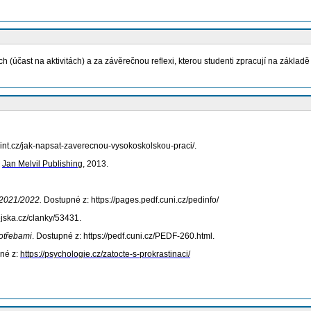
h (účast na aktivitách) a za závěrečnou reflexi, kterou studenti zpracují na základ
int.cz/jak-napsat-zaverecnou-vysokoskolskou-praci/.
:
Jan Melvil Publishing
, 2013.
 2021/2022.
Dostupné z: https://pages.pedf.cuni.cz/pedinfo/
ejska.cz/clanky/53431.
potřebami
. Dostupné z: https://pedf.cuni.cz/PEDF-260.html.
pné z:
https://psychologie.cz/zatocte-s-prokrastinaci/