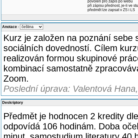
povolen pro zápis po webu
při zápisu přednost, je-li ve st
předmět lze zapsat v ZS i LS
Anotace
-
Kurz je založen na poznání sebe
sociálních dovedností. Cílem kurz
realizován formou skupinové práce
kombinací samostatně zpracovávan
Zoom.
Poslední úprava: Valentová Hana,
Deskriptory
Předmět je hodnocen 2 kredity dl
odpovídá 106 hodinám. Doba očeká
minut, samostudium literatury 40 