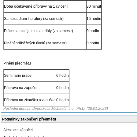
Doba očekávané přípravy na 1 cvičení
30 minut
Samostudium literatury (za semestr)
15 hodin
Práce se studijními materiály (za semestr)
0 hodin
Plnění průběžných úkolů (za semestr)
0 hodin
Plnění předmětu
Seminární práce
6 hodin
Příprava na zápočet
0 hodin
Příprava na zkoušku a zkouška
0 hodin
Poslední úprava: Dvořáková Michaela, Ing., Ph.D. (28.01.2023)
Podmínky zakončení předmětu
Atestace: zápočet.