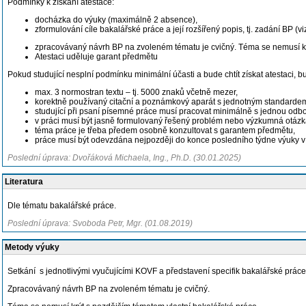
Podmínky k získání atestace:
docházka do výuky (maximálně 2 absence),
zformulování cíle bakalářské práce a její rozšířený popis, tj. zadání BP (v
zpracovávaný návrh BP na zvoleném tématu je cvičný. Téma se nemusí kr
Atestaci uděluje garant předmětu
Pokud studující nesplní podmínku minimální účasti a bude chtít získat atestaci, 
max. 3 normostran textu – tj. 5000 znaků včetně mezer,
korektně používaný citační a poznámkový aparát s jednotným standardem
studující při psaní písemné práce musí pracovat minimálně s jednou odb
v práci musí být jasně formulovaný řešený problém nebo výzkumná otázka
téma práce je třeba předem osobně konzultovat s garantem předmětu,
práce musí být odevzdána nejpozději do konce posledního týdne výuky v 
Poslední úprava: Dvořáková Michaela, Ing., Ph.D. (30.01.2025)
Literatura
Dle tématu bakalářské práce.
Poslední úprava: Svoboda Petr, Mgr. (01.08.2019)
Metody výuky
Setkání s jednotlivými vyučujícími KOVF a představení specifik bakalářské prác
Zpracovávaný návrh BP na zvoleném tématu je cvičný.