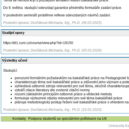
Téma se nemusí krýt s pozdějším tématem vlastní bakalářské práce.
Do 9. května studující odevzdají garantce předmětu formuláře zadání práce.
V posledním semináři proběhne reflexe odevzdaných návrhů zadání.
Poslední úprava: Dvořáková Michaela, Ing., Ph.D. (06.03.2025)
Studijní opory
https://dl1.cuni.cz/course/view.php?id=19150
Poslední úprava: Dvořáková Michaela, Ing., Ph.D. (05.03.2026)
Výsledky učení
Studující:
porozumí formálním požadavkům na bakalářské práce na Pedagogické fak
charakterizuje téma své bakalářské práce a zdůvodní jeho význam a pote
vyhledává odborné zdroje relevantní pro své téma, stručně charakterizuje
vytváří citace literatury dle zvolené citační normy
rozumí základním principům odborné práce a vědecké metody
formuluje výzkumné otázky relevantní pro své téma bakalářské práce
plánuje metodologický postup řešení své bakalářské práce s ohledem n
Poslední úprava: Dvořáková Michaela, Ing., Ph.D. (10.02.2025)
Kontakty
Podpora studentů se speciálními potřebami na UK
Univerzita K