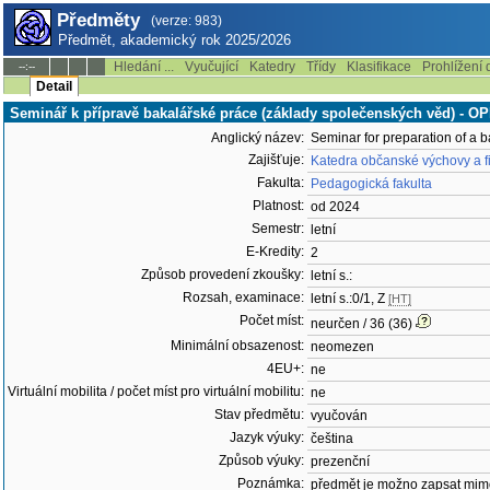
Předměty
(verze: 983)
Předmět, akademický rok 2025/2026
Hledání ...
Vyučující
Katedry
Třídy
Klasifikace
Prohlížení 
--:--
Detail
Seminář k přípravě bakalářské práce (základy společenských věd) - 
Anglický název:
Seminar for preparation of a b
Zajišťuje:
Katedra občanské výchovy a f
Fakulta:
Pedagogická fakulta
Platnost:
od 2024
Semestr:
letní
E-Kredity:
2
Způsob provedení zkoušky:
letní s.:
Rozsah, examinace:
letní s.:0/1, Z
[HT]
Počet míst:
neurčen / 36 (36)
Minimální obsazenost:
neomezen
4EU+:
ne
Virtuální mobilita / počet míst pro virtuální mobilitu:
ne
Stav předmětu:
vyučován
Jazyk výuky:
čeština
Způsob výuky:
prezenční
Poznámka:
předmět je možno zapsat mim