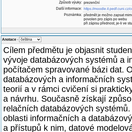
Způsob výuky:
prezenční
Další informace:
https://moodle.it.pedf.cuni.c
Poznámka:
předmět je možno zapsat mim
povolen pro zápis po webu
při zápisu přednost, je-li ve st
Anotace
-
Cílem předmětu je objasnit student
vývoje databázových systémů a i
počítačem spravované bázi dat. O
databázových a informačních sys
teorií a v rámci cvičení si praktic
a návrhu. Současně získají způsobi
relačních databázových systémů.
oblasti informačních a databázový
a přístupů k nim, datové modelo