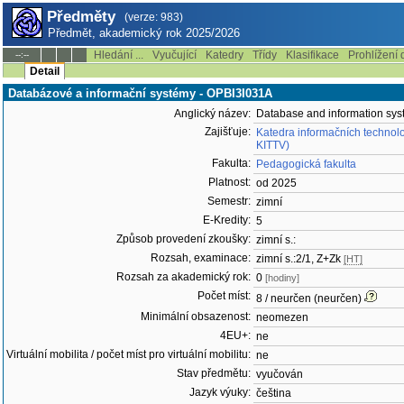
Předměty
(verze: 983)
Předmět, akademický rok 2025/2026
Hledání ...
Vyučující
Katedry
Třídy
Klasifikace
Prohlížení 
--:--
Detail
Databázové a informační systémy - OPBI3I031A
Anglický název:
Database and information sy
Zajišťuje:
Katedra informačních technolo
KITTV)
Fakulta:
Pedagogická fakulta
Platnost:
od 2025
Semestr:
zimní
E-Kredity:
5
Způsob provedení zkoušky:
zimní s.:
Rozsah, examinace:
zimní s.:2/1, Z+Zk
[HT]
Rozsah za akademický rok:
0
[hodiny]
Počet míst:
8 / neurčen (neurčen)
Minimální obsazenost:
neomezen
4EU+:
ne
Virtuální mobilita / počet míst pro virtuální mobilitu:
ne
Stav předmětu:
vyučován
Jazyk výuky:
čeština