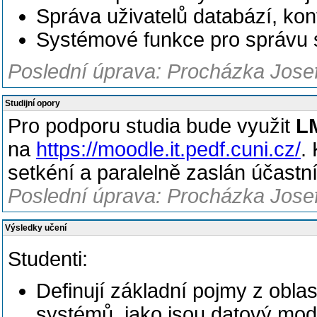
Správa uživatelů databází, kon
Systémové funkce pro správu 
Poslední úprava: Procházka Josef
Studijní opory
Pro podporu studia bude využit
LM
na
https://moodle.it.pedf.cuni.cz/
.
setkéní a paralelně zaslán účastn
Poslední úprava: Procházka Josef
Výsledky učení
Studenti:
Definují základní pojmy z obla
systémů, jako jsou datový mod