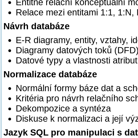
Entitně relační konceptuální m
Relace mezi entitami 1:1, 1:N,
Návrh databáze
E-R diagramy, entity, vztahy, id
Diagramy datových toků (DFD
Datové typy a vlastnosti atribu
Normalizace databáze
Normální formy báze dat a sch
Kritéria pro návrh relačního 
Dekompozice a syntéza
Diskuse k normalizaci a její v
Jazyk SQL pro manipulaci s da