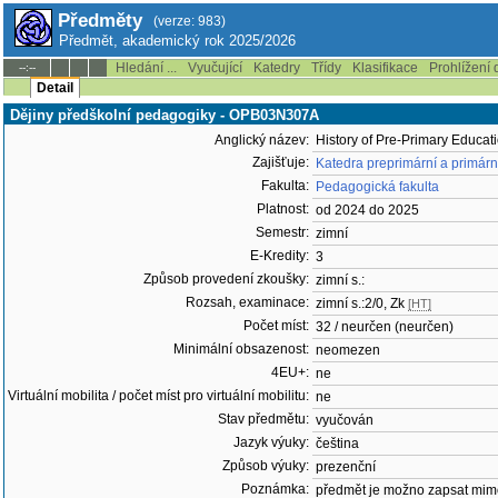
Předměty
(verze: 983)
Předmět, akademický rok 2025/2026
Hledání ...
Vyučující
Katedry
Třídy
Klasifikace
Prohlížení 
--:--
Detail
Dějiny předškolní pedagogiky - OPB03N307A
Anglický název:
History of Pre-Primary Educat
Zajišťuje:
Katedra preprimární a primár
Fakulta:
Pedagogická fakulta
Platnost:
od 2024 do 2025
Semestr:
zimní
E-Kredity:
3
Způsob provedení zkoušky:
zimní s.:
Rozsah, examinace:
zimní s.:2/0, Zk
[HT]
Počet míst:
32 / neurčen (neurčen)
Minimální obsazenost:
neomezen
4EU+:
ne
Virtuální mobilita / počet míst pro virtuální mobilitu:
ne
Stav předmětu:
vyučován
Jazyk výuky:
čeština
Způsob výuky:
prezenční
Poznámka:
předmět je možno zapsat mim