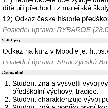
11) Teorie akcelerace vývoje dítět
dítě při přechodu z mateřské škol
12) Odkaz české historie předško
Poslední úprava: RYBAROE (28.0
Studijní opory
Odkaz na kurz v Moodle je: https:
Poslední úprava: Stralczynská Ba
Výsledky učení
Student zná a vysvětlí vývoj vý
předškolní výchovy, tradice.
Student charakterizuje vývoj p
Student zná a popíše první konc