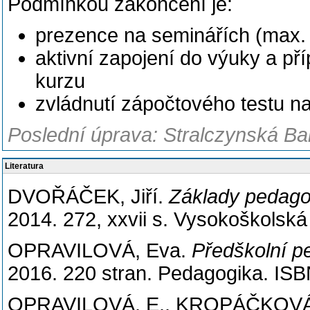
Podmínkou zakončení je:
prezence na seminářích (max.
aktivní zapojení do výuky a p
kurzu
zvládnutí zápočtového testu n
Poslední úprava: Stralczynská Bar
Literatura
DVOŘÁČEK, Jiří.
Základy pedago
2014. 272, xxvii s. Vysokoškolsk
OPRAVILOVÁ, Eva.
Předškolní p
2016. 220 stran. Pedagogika. IS
OPRAVILOVÁ, E., KROPÁČKOVÁ, J.