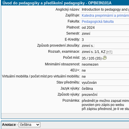
Úvod do pedagogiky a předškolní pedagogiky - OPB03N101A
Anglický název:
Introduction to pedagogy and
Zajišťuje:
Katedra preprimární a primár
Fakulta:
Pedagogická fakulta
Platnost:
od 2024
Semestr:
zimní
E-Kredity:
3
Způsob provedení zkoušky:
zimní s.:
Rozsah, examinace:
zimní s.:1/1, KZ
[HT]
Počet míst:
35 / 105 (35)
Minimální obsazenost:
neomezen
4EU+:
ne
Virtuální mobilita / počet míst pro virtuální mobilitu:
ne
Stav předmětu:
vyučován
Jazyk výuky:
čeština
Způsob výuky:
prezenční
Poznámka:
předmět je možno zapsat mim
povolen pro zápis po webu
při zápisu přednost, je-li ve st
Anotace
-