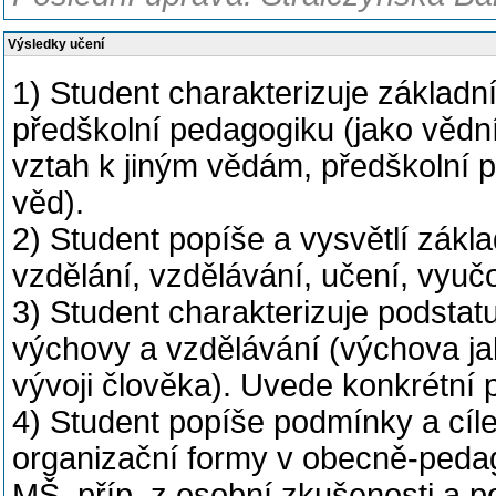
Výsledky učení
1) Student charakterizuje základn
předškolní pedagogiku (jako vědní
vztah k jiným vědám, předškolní p
věd).
2) Student popíše a vysvětlí zák
vzdělání, vzdělávání, učení, vyučo
3) Student charakterizuje podstat
výchovy a vzdělávání (výchova ja
vývoji člověka). Uvede konkrétní p
4) Student popíše podmínky a cíl
organizační formy v obecně-pedag
MŠ, příp. z osobní zkušenosti a 