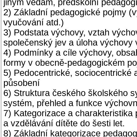
jiným vědám, předškolní pedagogik
2) Základní pedagogické pojmy (v
vyučování atd.)
3) Podstata výchovy, vztah výcho
společenský jev a úloha výchovy 
4) Podmínky a cíle výchovy, obsa
formy v obecně-pedagogickém poj
5) Pedocentrické, sociocentrické
působení
6) Struktura českého školského s
systém, přehled a funkce výchovný
7) Kategorizace a charakteristika p
a vzdělávání dítěte do šesti let.
8) Základní kategorizace pedago