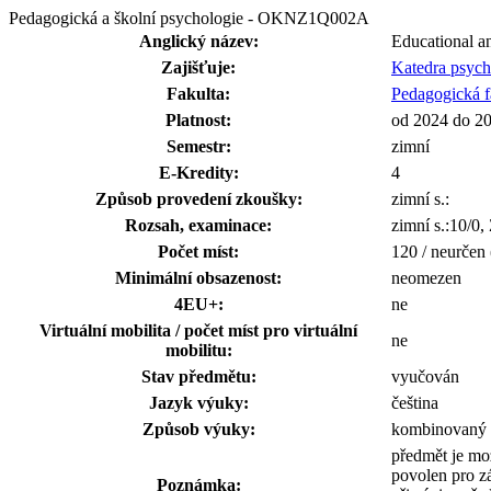
Pedagogická a školní psychologie - OKNZ1Q002A
Anglický název:
Educational a
Zajišťuje:
Katedra psyc
Fakulta:
Pedagogická f
Platnost:
od 2024 do 2
Semestr:
zimní
E-Kredity:
4
Způsob provedení zkoušky:
zimní s.:
Rozsah, examinace:
zimní s.:10/0
Počet míst:
120 / neurčen
Minimální obsazenost:
neomezen
4EU+:
ne
Virtuální mobilita / počet míst pro virtuální
ne
mobilitu:
Stav předmětu:
vyučován
Jazyk výuky:
čeština
Způsob výuky:
kombinovaný
předmět je mo
povolen pro z
Poznámka: