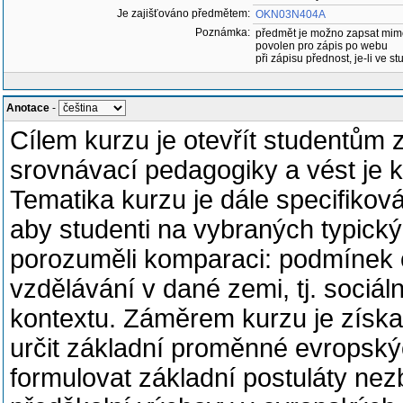
Je zajišťováno předmětem:
OKN03N404A
Poznámka:
předmět je možno zapsat mim
povolen pro zápis po webu
při zápisu přednost, je-li ve st
Anotace
-
Cílem kurzu je otevřít studentům 
srovnávací pedagogiky a vést je k
Tematika kurzu je dále specifikov
aby studenti na vybraných typický
porozuměli komparaci: podmínek o
vzdělávání v dané zemi, tj. sociá
kontextu. Záměrem kurzu je získat
určit základní proměnné evropský
formulovat základní postuláty ne