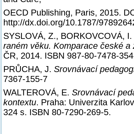
OECD Publishing, Paris, 2015. DO
http://dx.doi.org/10.1787/978926
SYSLOVÁ, Z., BORKOVCOVÁ, I. 
raném věku. Komparace české a z
ČR, 2014. ISBN 987-80-7478-354
PRŮCHA, J.
Srovnávací pedagog
7367-155-7
WALTEROVÁ, E.
Srovnávací peda
kontextu
. Praha: Univerzita Karlo
324 s. ISBN 80-7290-269-5.