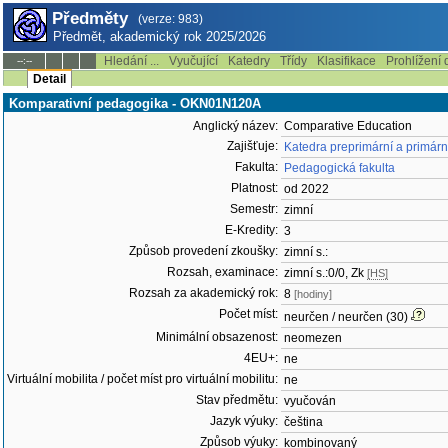
Předměty
(verze: 983)
Předmět, akademický rok 2025/2026
Hledání ...
Vyučující
Katedry
Třídy
Klasifikace
Prohlížení 
--:--
Detail
Komparativní pedagogika - OKN01N120A
Anglický název:
Comparative Education
Zajišťuje:
Katedra preprimární a primár
Fakulta:
Pedagogická fakulta
Platnost:
od 2022
Semestr:
zimní
E-Kredity:
3
Způsob provedení zkoušky:
zimní s.:
Rozsah, examinace:
zimní s.:0/0, Zk
[HS]
Rozsah za akademický rok:
8
[hodiny]
Počet míst:
neurčen / neurčen (30)
Minimální obsazenost:
neomezen
4EU+:
ne
Virtuální mobilita / počet míst pro virtuální mobilitu:
ne
Stav předmětu:
vyučován
Jazyk výuky:
čeština
Způsob výuky:
kombinovaný