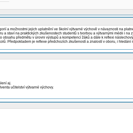
orií a možnostmi jejich uplatnění ve školní výtvarné výchově v návaznosti na plat
 a staví na praktických zkušenostech studentů s tvorbou a výtvarnými médii i na zn
o obsahu předmětu v úrovni výstupů a kompetencí žáků a dále k reflexi náslechových
olů. Předpokladem je reflexe předchozích zkušeností a znalostí v oboru, i hledání 
lení aj.
nta učitelství výtvarné výchovy.