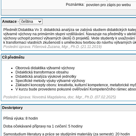
Poznámka:
povolen pro zápis po webu
Anotace
-
Předmět Didaktika Vv 3: didaktická analýza se zabývá studiem didaktických kateg
výtvarné výchovy na primárním stupni vzdělávání. Navazuje na předměty v ateliéru
výchovy uchopit pomocí výtvarných úkolů či projektů. Vede studenty k uvažování 
k transformaci vlastních zkušeností s uměleckou tvorbou do návrhu výtvarných úk
Poslední úprava: Fišerová Zuzana, Mgr., Ph.D. (21.11.2019)
Cíl předmětu
Oborová didaktika výtvarné výchovy
Didaktická transformace obsahu
Didaktická analýza výukové jednotky
Specifické metody výuky výtvarné výchovy
Základní koncepty oboru: kreativita, kulturní kompetence, metaforické myš
V kurzu bude provedeno pokusné ověřování Kompetenčního rámec absolve
Poslední úprava: Novotná Magdalena, doc. Mgr., Ph.D. (07.02.2025)
Deskriptory
Přímá výuka: 8 hodin
Doba očekávané přípravy na 1 cvičení: 5 hodiny
Samostudium literatury a práce se studijními materiály (za semestr): 20 hodin