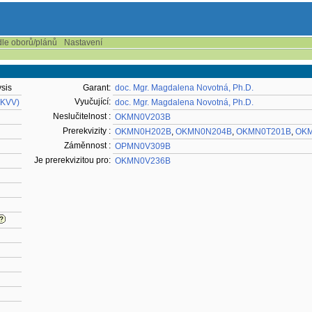
dle oborů/plánů
Nastavení
ysis
Garant:
doc. Mgr. Magdalena Novotná, Ph.D.
Vyučující:
-KVV)
doc. Mgr. Magdalena Novotná, Ph.D.
Neslučitelnost :
OKMN0V203B
Prerekvizity :
OKMN0H202B
,
OKMN0N204B
,
OKMN0T201B
,
OKM
Záměnnost :
OPMN0V309B
Je prerekvizitou pro:
OKMN0V236B