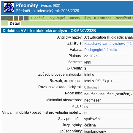
Předměty
(verze: 983)
Předmět, akademický rok 2025/2026
Hledání ...
Vyučující
Katedry
Třídy
Klasifikace
Prohlížení 
--:--
Detail
Didaktika VV III: didaktická analýza - OKMN0V232B
Anglický název:
Art Education III: didactic anal
Zajišťuje:
Katedra výtvarné výchovy (41
Fakulta:
Pedagogická fakulta
Platnost:
od 2025
Semestr:
letní
E-Kredity:
3
Způsob provedení zkoušky:
letní s.:
Rozsah, examinace:
letní s.:0/0, Zk
[HT]
Rozsah za akademický rok:
8
[hodiny]
Počet míst:
neurčen / neurčen (neurčen)
Minimální obsazenost:
neomezen
4EU+:
ne
Virtuální mobilita / počet míst pro virtuální mobilitu:
ne
Stav předmětu:
vyučován
Jazyk výuky:
čeština
Způsob výuky:
kombinovaný