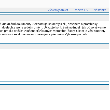
Výsledky anket
Rozvrh LS
Nástěnka
né kurikulární dokumenty. Seznamuje studenty s cíli, obsahem a prostředky
alostech z teorie a dějin umění. Ukazuje konkrétní možnosti, jak učivo výtvarné
 praxí a dalších zkušeností získaných v prostředí školy. Cílem je vést studenty
souvislostí se zkušenostmi získanými v předmětu Výtvarné portfolio.